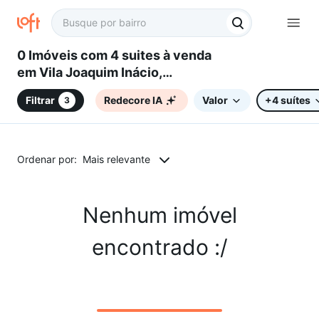
0 Imóveis com 4 suites à venda
em Vila Joaquim Inácio,
Campinas, SP
Filtrar
Redecore IA
Valor
+4 suítes
3
Ordenar por:
Mais relevante
Nenhum imóvel
encontrado :/