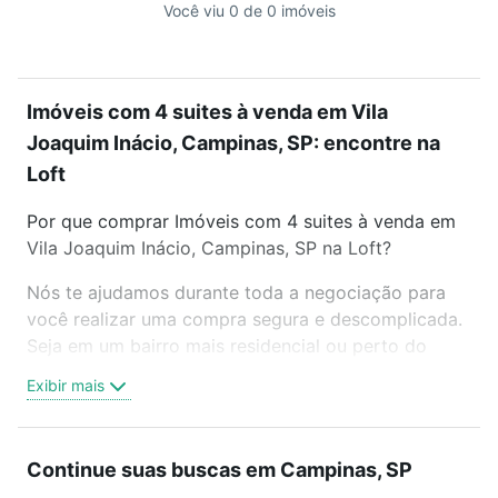
Você viu 0 de 0 imóveis
Imóveis com 4 suites à venda em Vila
Joaquim Inácio, Campinas, SP: encontre na
Loft
Por que comprar Imóveis com 4 suites à venda em
Vila Joaquim Inácio, Campinas, SP na Loft?
Nós te ajudamos durante toda a negociação para
você realizar uma compra segura e descomplicada.
Seja em um bairro mais residencial ou perto do
trabalho e do metrô, aqui você vai encontrar a
Exibir mais
oferta ideal de Imóveis com 4 suites à venda em
Vila Joaquim Inácio, Campinas, SP para conquistar
seu sonho. Agende uma visita presencial ou por
Continue suas buscas em Campinas, SP
videochamada, é grátis, sem compromisso e você