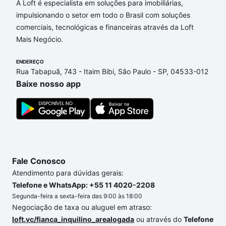
Imóveis com 4 suites à venda em Vila Joaquim
A Loft é especialista em soluções para imobiliárias,
Inácio, Campinas, SP que custam a partir de R$ 0 e
impulsionando o setor em todo o Brasil com soluções
com nossas opções de financiamento imobiliário as
comerciais, tecnológicas e financeiras através da Loft
parcelas podem se adequar ao seu orçamento. Se
Mais Negócio.
ainda tem alguma dúvida dos custos envolvidos no
ENDEREÇO
processo de compra, veja em nosso portal
quanto
Rua Tabapuã, 743 - Itaim Bibi, São Paulo - SP, 04533-012
custa comprar um apartamento
e conte com a
Baixe nosso app
gente para comprar o imóvel dos seus sonhos com
segurança e conforto. Loft, com você até as
chaves.
Fale Conosco
Atendimento para dúvidas gerais:
Telefone e WhatsApp: +55 11 4020-2208
Segunda-feira a sexta-feira das 9:00 às 18:00
Negociação de taxa ou aluguel em atraso:
loft.vc/fianca_inquilino_arealogada
ou através do
Telefone