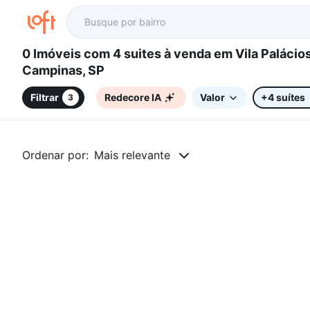
0 Imóveis com 4 suites à venda em Vila Palácios,
Campinas, SP
Filtrar
Redecore IA
Valor
+4 suítes
3
Ordenar por:
Mais relevante