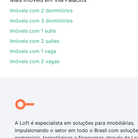
financiamento imobiliário as parcelas podem se adeq
Imóveis com 2 dormitórios
portal
quanto custa comprar um apartamento
e conte
Imóveis com 3 dormitórios
Imóveis com 1 suíte
Imóveis com 2 suítes
Imóveis com 1 vaga
Imóveis com 2 vagas
A Loft é especialista em soluções para imobiliárias,
impulsionando o setor em todo o Brasil com soluçõ
comerciais, tecnológicas e financeiras através da Lo