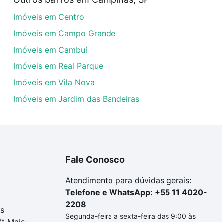
uar ao seu orçamento. Se ainda tem alguma dúvida dos cus
Imóveis em Centro
 com a gente para comprar o imóvel dos seus sonhos com s
Imóveis em Campo Grande
Imóveis em Cambuí
Imóveis em Real Parque
Imóveis em Vila Nova
Imóveis em Jardim das Bandeiras
Fale Conosco
Atendimento para dúvidas gerais:
Telefone e WhatsApp: +55 11 4020-
2208
es
Segunda-feira a sexta-feira das 9:00 às
ft Mais