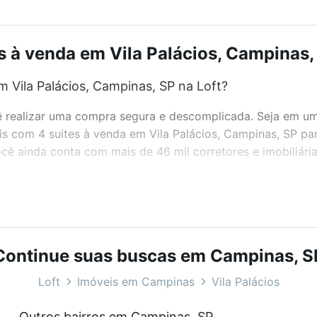
s à venda em Vila Palácios, Campinas, 
 Vila Palácios, Campinas, SP na Loft?
realizar uma compra segura e descomplicada. Seja em um b
eis com 4 suites à venda em Vila Palácios, Campinas, SP pa
ê ainda conta com mais de 46 mil corretores e imobiliári
bairros e até condomínios favoritos. Você também pode usa
com o preço, metragem e comodidades, como piscina, aca
as, SP ideal para você na Loft.
Continue suas buscas em Campinas, S
 Vila Palácios, Campinas, SP?
Loft
Imóveis em Campinas
Vila Palácios
veis com 4 suites à venda em Vila Palácios, Campinas, SP 
Outros bairros em Campinas, SP