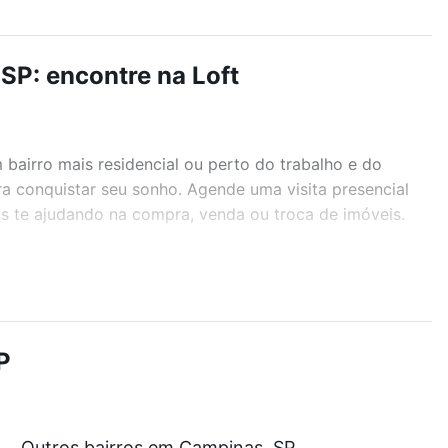
SP: encontre na Loft
airro mais residencial ou perto do trabalho e do
ra conquistar seu sonho. Agende uma visita presencial
as te ajudando na compra, venda ou troca de imóveis.
r os filtros como quantidade de quartos, suítes, com
demia, salão de festas ou área verde e encontrar
P
que custam a partir de R$ 0 e com nossas opções de
Outros bairros em Campinas, SP