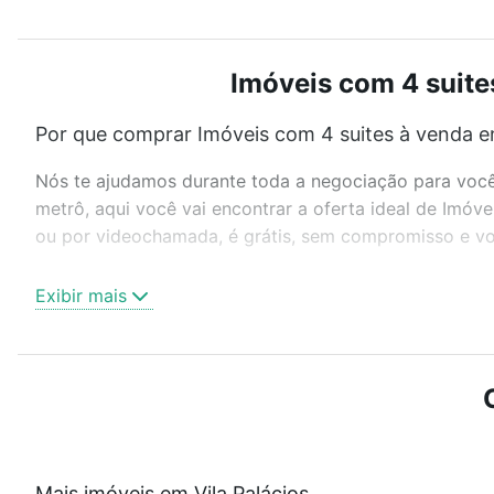
Imóveis com 4 suite
Por que comprar Imóveis com 4 suites à venda em
Nós te ajudamos durante toda a negociação para você 
metrô, aqui você vai encontrar a oferta ideal de Imóv
ou por videochamada, é grátis, sem compromisso e voc
Como escolher um imóvel?
Exibir mais
Use barra de busca no topo para pesquisar por ruas, 
ou sem vaga de garagem para combinar perfeitamente 
Imóveis com 4 suites à venda em Vila Palácios, Campin
Qual o preço de Imóveis com 4 suites à venda em
Aqui na Loft temos a oferta ideal para você, com Imó
Mais imóveis em Vila Palácios