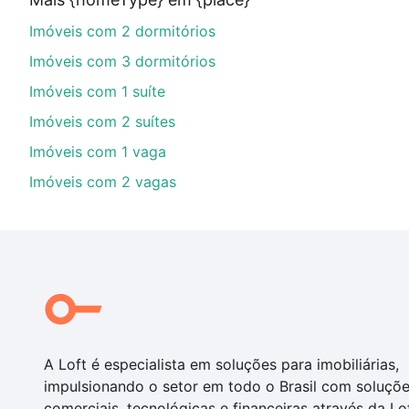
imobiliário as parcelas podem se adequar ao seu orç
Imóveis com 2 dormitórios
custa comprar um apartamento
e conte com a gente p
Imóveis com 3 dormitórios
Imóveis com 1 suíte
Imóveis com 2 suítes
Imóveis com 1 vaga
Imóveis com 2 vagas
A Loft é especialista em soluções para imobiliárias,
impulsionando o setor em todo o Brasil com soluçõ
comerciais, tecnológicas e financeiras através da Lo