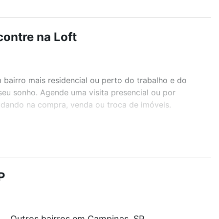
ontre na Loft
airro mais residencial ou perto do trabalho e do
seu sonho. Agende uma visita presencial ou por
judando na compra, venda ou troca de imóveis.
r os filtros como quantidade de quartos, suítes, com
demia, salão de festas ou área verde e encontrar
P
partir de R$ 0 e com nossas opções de financiamento
Outros bairros em Campinas, SP