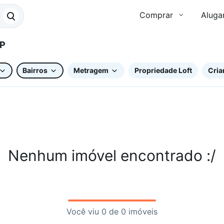
Comprar
Aluga
 SP
Bairros
Metragem
Propriedade Loft
Cria
Nenhum imóvel encontrado :/
Você viu 0 de 0 imóveis