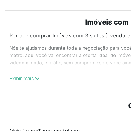
Imóveis com 
Por que comprar Imóveis com 3 suites à venda e
Nós te ajudamos durante toda a negociação para você 
metrô, aqui você vai encontrar a oferta ideal de Imóv
videochamada, é grátis, sem compromisso e você ainda
Como escolher um imóvel?
Exibir mais
Use barra de busca no topo para pesquisar por ruas, 
ou sem vaga de garagem para combinar perfeitamente 
Imóveis com 3 suites à venda em Campinas, SP ideal p
Qual o preço de Imóveis com 3 suites à venda e
Aqui na Loft temos a oferta ideal para você, com Im
Mais {homeType} em {place}