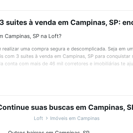
3 suites à venda em Campinas, SP: enc
m Campinas, SP na Loft?
realizar uma compra segura e descomplicada. Seja em um b
eis com 3 suites à venda em Campinas, SP para conquistar 
 conta com mais de 46 mil corretores e imobiliárias te a
bairros e até condomínios favoritos. Você também pode usa
com o preço, metragem e comodidades, como piscina, aca
ara você na Loft.
Continue suas buscas em Campinas, S
m Campinas, SP?
Loft
Imóveis em Campinas
óveis com 3 suites à venda em Campinas, SP que custam a 
Outros bairros em Campinas, SP