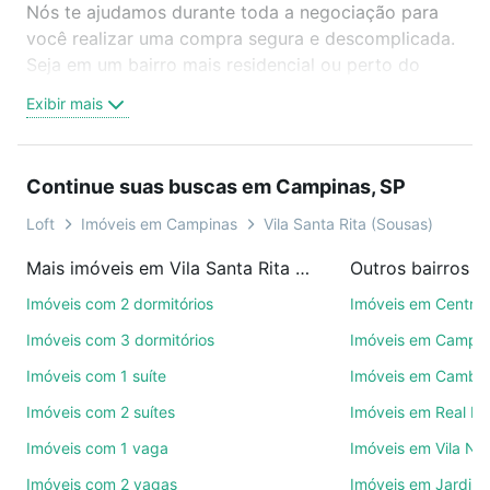
Nós te ajudamos durante toda a negociação para
você realizar uma compra segura e descomplicada.
Seja em um bairro mais residencial ou perto do
trabalho e do metrô, aqui você vai encontrar a
Exibir mais
oferta ideal de Imóveis com 4 vagas à venda em
Vila Santa Rita (Sousas), Campinas, SP para
conquistar seu sonho. Agende uma visita presencial
Continue suas buscas em Campinas, SP
ou por videochamada, é grátis, sem compromisso e
você ainda conta com mais de 46 mil corretores e
Loft
Imóveis em Campinas
Vila Santa Rita (Sousas)
imobiliárias te ajudando na compra, venda ou troca
Mais imóveis em Vila Santa Rita (Sousas)
Outros bairros 
de imóveis.
Imóveis com 2 dormitórios
Imóveis em Centro
Como escolher um imóvel?
Imóveis com 3 dormitórios
Imóveis em Campo
Use barra de busca no topo para pesquisar por
Imóveis com 1 suíte
Imóveis em Cambuí
ruas, bairros e até condomínios favoritos. Você
Imóveis com 2 suítes
Imóveis em Real P
também pode usar os filtros como quantidade de
quartos, suítes, com ou sem vaga de garagem para
Imóveis com 1 vaga
Imóveis em Vila No
combinar perfeitamente com o preço, metragem e
Imóveis com 2 vagas
Imóveis em Jardim 