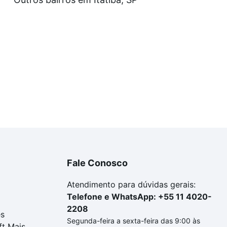
uar ao seu orçamento. Se ainda tem alguma dúvida dos cus
 com a gente para comprar o imóvel dos seus sonhos com s
Fale Conosco
Atendimento para dúvidas gerais:
Telefone e WhatsApp: +55 11 4020-
2208
es
Segunda-feira a sexta-feira das 9:00 às
ft Mais