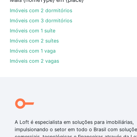
financiamento imobiliário as parcelas podem se adeq
Imóveis com 2 dormitórios
portal
quanto custa comprar um apartamento
e conte
Imóveis com 3 dormitórios
Imóveis com 1 suíte
Imóveis com 2 suítes
Imóveis com 1 vaga
Imóveis com 2 vagas
A Loft é especialista em soluções para imobiliárias,
impulsionando o setor em todo o Brasil com soluçõ
comerciais, tecnológicas e financeiras através da Lo