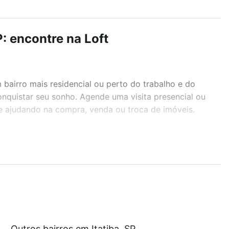
: encontre na Loft
airro mais residencial ou perto do trabalho e do
conquistar seu sonho. Agende uma visita presencial ou
te ajudando na compra, venda ou troca de imóveis.
r os filtros como quantidade de quartos, suítes, com
demia, salão de festas ou área verde e encontrar
 custam a partir de R$ 0 e com nossas opções de
Outros bairros em Itatiba, SP