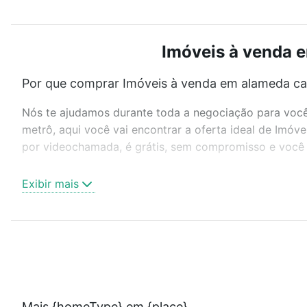
Imóveis à venda e
Por que comprar Imóveis à venda em alameda caet
Nós te ajudamos durante toda a negociação para você 
metrô, aqui você vai encontrar a oferta ideal de Imóv
por videochamada, é grátis, sem compromisso e você a
Como escolher um imóvel?
Exibir mais
Use barra de busca no topo para pesquisar por ruas, 
ou sem vaga de garagem para combinar perfeitamente 
Imóveis à venda em alameda caetano e zaira - Itatiba, 
Qual o preço de Imóveis à venda em alameda caeta
Aqui na Loft temos a oferta ideal para você, com Imó
Mais {homeType} em {place}