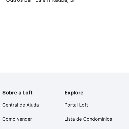
tos envolvidos no processo de compra, veja em nosso
egurança e conforto. Loft, com você até as chaves.
Sobre a Loft
Explore
Central de Ajuda
Portal Loft
Como vender
Lista de Condomínios