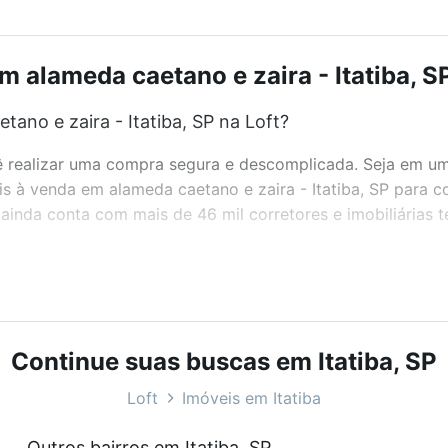
m alameda caetano e zaira - Itatiba, SP
ano e zaira - Itatiba, SP na Loft?
realizar uma compra segura e descomplicada. Seja em um b
eis à venda em alameda caetano e zaira - Itatiba, SP para 
inda conta com mais de 46 mil corretores e imobiliárias 
bairros e até condomínios favoritos. Você também pode usa
com o preço, metragem e comodidades, como piscina, aca
SP ideal para você na Loft.
Continue suas buscas em Itatiba, SP
no e zaira - Itatiba, SP?
Loft
Imóveis em Itatiba
veis à venda em alameda caetano e zaira - Itatiba, SP que
Outros bairros em Itatiba, SP