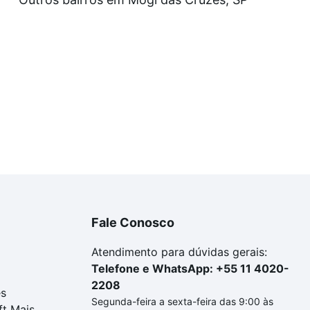
eis à venda em avenida prefeito francisco ribeiro nogueira
arcelas podem se adequar ao seu orçamento. Se ainda tem
um apartamento
e conte com a gente para comprar o imóve
Fale Conosco
Atendimento para dúvidas gerais:
Telefone e WhatsApp: +55 11 4020-
2208
es
Segunda-feira a sexta-feira das 9:00 às
ft Mais