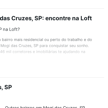
 das Cruzes, SP: encontre na Loft
P na Loft?
airro mais residencial ou perto do trabalho e do
- Mogi das Cruzes, SP para conquistar seu sonho.
 mil corretores e imobiliárias te ajudando na
r os filtros como quantidade de quartos, suítes, com
demia, salão de festas ou área verde e encontrar
, SP
?
Outros bairros em Mogi das Cruzes, SP