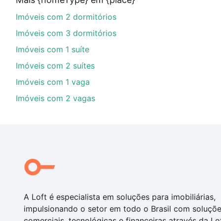
Aqui na Loft temos a oferta ideal para você, com Imóv
Imóveis com 2 dormitórios
com nossas opções de financiamento imobiliário as p
compra, veja em nosso portal
quanto custa comprar 
Imóveis com 3 dormitórios
com você até as chaves.
Imóveis com 1 suíte
Imóveis com 2 suítes
Imóveis com 1 vaga
Imóveis com 2 vagas
A Loft é especialista em soluções para imobiliárias,
impulsionando o setor em todo o Brasil com soluçõ
comerciais, tecnológicas e financeiras através da Lo