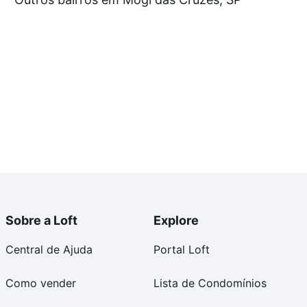
 - Mogi das Cruzes, SP que custam a partir de R$ 0 e
 alguma dúvida dos custos envolvidos no processo de
l dos seus sonhos com segurança e conforto. Loft,
Sobre a Loft
Explore
Central de Ajuda
Portal Loft
Como vender
Lista de Condomínios