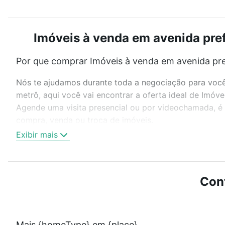
Imóveis à venda em avenida prefe
Por que comprar Imóveis à venda em avenida pref
Nós te ajudamos durante toda a negociação para você 
metrô, aqui você vai encontrar a oferta ideal de Imóv
Agende uma visita presencial ou por videochamada, é 
compra, venda ou troca de imóveis.
Exibir mais
Como escolher um imóvel?
Use barra de busca no topo para pesquisar por ruas, 
ou sem vaga de garagem para combinar perfeitamente 
Con
Imóveis à venda em avenida prefeito francisco ribeiro 
Qual o preço de Imóveis à venda em avenida prefe
Mais {homeType} em {place}