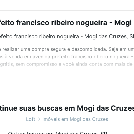
ito francisco ribeiro nogueira - Mogi
eito francisco ribeiro nogueira - Mogi das Cruzes, S
realizar uma compra segura e descomplicada. Seja em um b
eis à venda em avenida prefeito francisco ribeiro nogueira 
grátis, sem compromisso e você ainda conta com mais de 46
bairros e até condomínios favoritos. Você também pode usa
com o preço, metragem e comodidades, como piscina, aca
tinue suas buscas em Mogi das Cruzes
nogueira - Mogi das Cruzes, SP ideal para você na Loft.
Loft
Imóveis em Mogi das Cruzes
ito francisco ribeiro nogueira - Mogi das Cruzes, SP
Outros bairros em Mogi das Cruzes, SP