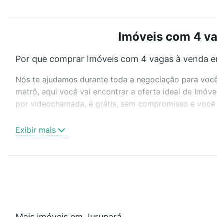
Imóveis com 4 va
Por que comprar Imóveis com 4 vagas à venda em
Nós te ajudamos durante toda a negociação para você 
metrô, aqui você vai encontrar a oferta ideal de Imóv
por videochamada, é grátis, sem compromisso e você a
Como escolher um imóvel?
Exibir mais
Use barra de busca no topo para pesquisar por ruas, 
ou sem vaga de garagem para combinar perfeitamente 
Imóveis com 4 vagas à venda em Jurupará, Piedade, SP
Qual o preço de Imóveis com 4 vagas à venda em
Aqui na Loft temos a oferta ideal para você, com Im
Mais imóveis em Jurupará