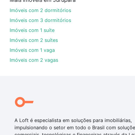
financiamento imobiliário as parcelas podem se adeq
Imóveis com 2 dormitórios
portal
quanto custa comprar um apartamento
e conte
Imóveis com 3 dormitórios
Imóveis com 1 suíte
Imóveis com 2 suítes
Imóveis com 1 vaga
Imóveis com 2 vagas
A Loft é especialista em soluções para imobiliárias,
impulsionando o setor em todo o Brasil com soluçõ
comerciais, tecnológicas e financeiras através da Lo