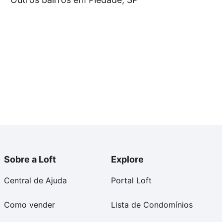
tos envolvidos no processo de compra, veja em nosso
egurança e conforto. Loft, com você até as chaves.
Sobre a Loft
Explore
Central de Ajuda
Portal Loft
Como vender
Lista de Condomínios