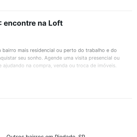
 encontre na Loft
airro mais residencial ou perto do trabalho e do
quistar seu sonho. Agende uma visita presencial ou
te ajudando na compra, venda ou troca de imóveis.
r os filtros como quantidade de quartos, suítes, com
demia, salão de festas ou área verde e encontrar
ustam a partir de R$ 0 e com nossas opções de
Outros bairros em Piedade, SP