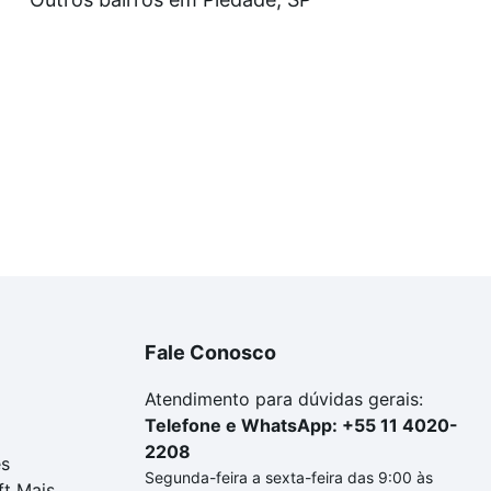
uar ao seu orçamento. Se ainda tem alguma dúvida dos cus
 com a gente para comprar o imóvel dos seus sonhos com s
Fale Conosco
Atendimento para dúvidas gerais:
Telefone e WhatsApp: +55 11 4020-
2208
es
Segunda-feira a sexta-feira das 9:00 às
ft Mais