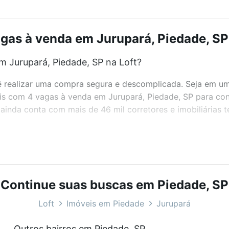
gas à venda em Jurupará, Piedade, SP:
 Jurupará, Piedade, SP na Loft?
realizar uma compra segura e descomplicada. Seja em um b
eis com 4 vagas à venda em Jurupará, Piedade, SP para con
inda conta com mais de 46 mil corretores e imobiliárias 
bairros e até condomínios favoritos. Você também pode usa
com o preço, metragem e comodidades, como piscina, aca
 ideal para você na Loft.
Continue suas buscas em Piedade, SP
 Jurupará, Piedade, SP?
Loft
Imóveis em Piedade
Jurupará
óveis com 4 vagas à venda em Jurupará, Piedade, SP que c
Outros bairros em Piedade, SP