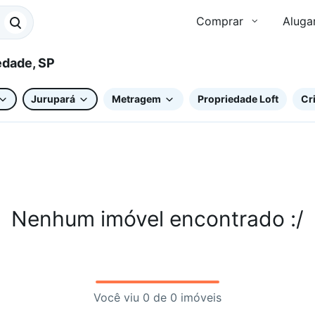
Comprar
Aluga
rá, Piedade, SP
Jurupará
Metragem
Propriedade Loft
Cri
Nenhum imóvel encontrado :/
Você viu 0 de 0 imóveis