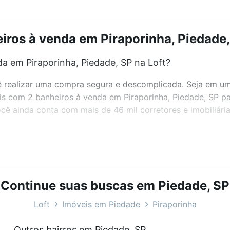
ros à venda em Piraporinha, Piedade,
a em Piraporinha, Piedade, SP na Loft?
realizar uma compra segura e descomplicada. Seja em um b
eis com 2 banheiros à venda em Piraporinha, Piedade, SP p
ê ainda conta com mais de 46 mil corretores e imobiliári
bairros e até condomínios favoritos. Você também pode usa
com o preço, metragem e comodidades, como piscina, aca
de, SP ideal para você na Loft.
Continue suas buscas em Piedade, SP
a em Piraporinha, Piedade, SP?
Loft
Imóveis em Piedade
Piraporinha
veis com 2 banheiros à venda em Piraporinha, Piedade, SP
Outros bairros em Piedade, SP