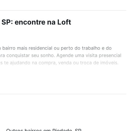
 SP: encontre na Loft
airro mais residencial ou perto do trabalho e do
ara conquistar seu sonho. Agende uma visita presencial
as te ajudando na compra, venda ou troca de imóveis.
r os filtros como quantidade de quartos, suítes, com
demia, salão de festas ou área verde e encontrar
 que custam a partir de R$ 0 e com nossas opções de
Outros bairros em Piedade, SP