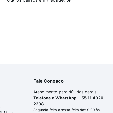
uar ao seu orçamento. Se ainda tem alguma dúvida dos cus
 com a gente para comprar o imóvel dos seus sonhos com s
Fale Conosco
Atendimento para dúvidas gerais:
Telefone e WhatsApp: +55 11 4020-
2208
es
Segunda-feira a sexta-feira das 9:00 às
ft Mais