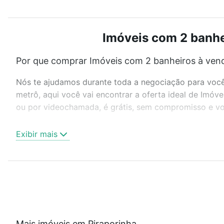
Imóveis com 2 banhei
Por que comprar Imóveis com 2 banheiros à vend
Nós te ajudamos durante toda a negociação para você 
metrô, aqui você vai encontrar a oferta ideal de Imóv
ou por videochamada, é grátis, sem compromisso e voc
Como escolher um imóvel?
Exibir mais
Use barra de busca no topo para pesquisar por ruas, 
ou sem vaga de garagem para combinar perfeitamente 
Imóveis com 2 banheiros à venda em Piraporinha, Pieda
Qual o preço de Imóveis com 2 banheiros à vend
Aqui na Loft temos a oferta ideal para você, com Imó
Mais imóveis em Piraporinha