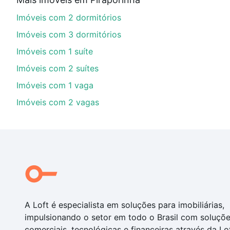
financiamento imobiliário as parcelas podem se adeq
Imóveis com 2 dormitórios
portal
quanto custa comprar um apartamento
e conte
Imóveis com 3 dormitórios
Imóveis com 1 suíte
Imóveis com 2 suítes
Imóveis com 1 vaga
Imóveis com 2 vagas
A Loft é especialista em soluções para imobiliárias,
impulsionando o setor em todo o Brasil com soluçõ
comerciais, tecnológicas e financeiras através da Lo