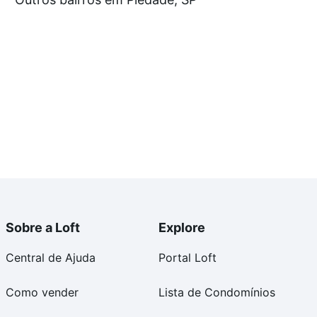
tos envolvidos no processo de compra, veja em nosso
egurança e conforto. Loft, com você até as chaves.
Sobre a Loft
Explore
Central de Ajuda
Portal Loft
Como vender
Lista de Condomínios