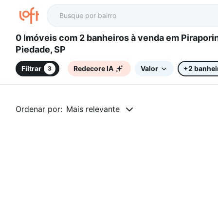
0 Imóveis com 2 banheiros à venda em Piraporinha,
Piedade, SP
Filtrar
Redecore IA
Valor
+2 banhei
3
Ordenar por:
Mais relevante