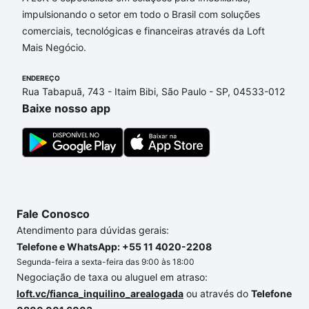
Santo André, SP?
impulsionando o setor em todo o Brasil com soluções
comerciais, tecnológicas e financeiras através da Loft
Aqui na Loft temos a oferta ideal para você, com
Mais Negócio.
Imóveis à venda em avenida capitao mario toledo
de camargo - Vila América, Santo André, SP que
ENDEREÇO
custam a partir de R$ 0 e com nossas opções de
Rua Tabapuã, 743 - Itaim Bibi, São Paulo - SP, 04533-012
financiamento imobiliário as parcelas podem se
Baixe nosso app
adequar ao seu orçamento. Se ainda tem alguma
dúvida dos custos envolvidos no processo de
compra, veja em nosso portal
quanto custa comprar
um apartamento
e conte com a gente para comprar
o imóvel dos seus sonhos com segurança e
conforto. Loft, com você até as chaves.
Fale Conosco
Atendimento para dúvidas gerais:
Telefone e WhatsApp: +55 11 4020-2208
Segunda-feira a sexta-feira das 9:00 às 18:00
Negociação de taxa ou aluguel em atraso:
loft.vc/fianca_inquilino_arealogada
ou através do
Telefone