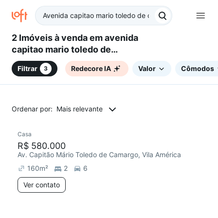
2 Imóveis à venda em avenida
capitao mario toledo de
camargo - Vila América, Santo
Filtrar
Redecore IA
Valor
Cômodos
3
André, SP
Ordenar por:
Mais relevante
Casa
Redecorar
Chegou este mês
R$ 580.000
Av. Capitão Mário Toledo de Camargo, Vila América
160
m²
2
6
Ver contato