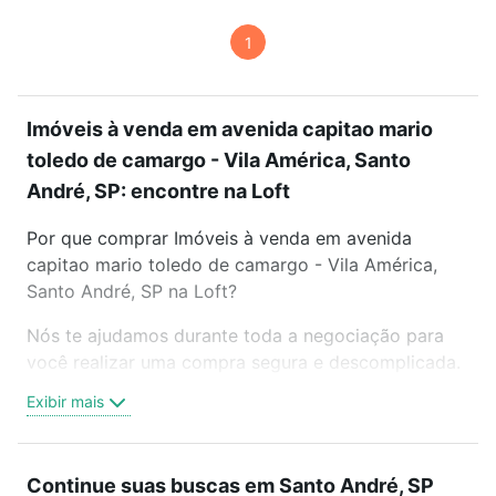
1
Imóveis à venda em avenida capitao mario
toledo de camargo - Vila América, Santo
André, SP: encontre na Loft
Por que comprar Imóveis à venda em avenida
capitao mario toledo de camargo - Vila América,
Santo André, SP na Loft?
Nós te ajudamos durante toda a negociação para
você realizar uma compra segura e descomplicada.
Seja em um bairro mais residencial ou perto do
Exibir mais
trabalho e do metrô, aqui você vai encontrar a
oferta ideal de Imóveis à venda em avenida capitao
mario toledo de camargo - Vila América, Santo
Continue suas buscas em Santo André, SP
André, SP para conquistar seu sonho. Agende uma