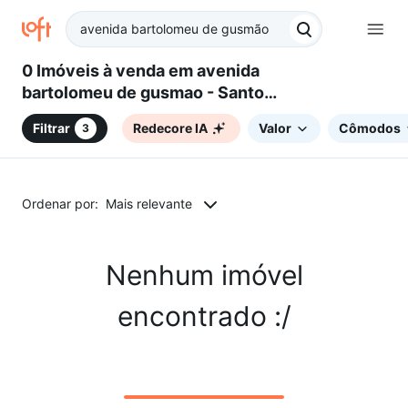
0 Imóveis à venda em avenida
bartolomeu de gusmao - Santos,
SP
Filtrar
Redecore IA
Valor
Cômodos
3
Ordenar por:
Mais relevante
Nenhum imóvel
encontrado :/