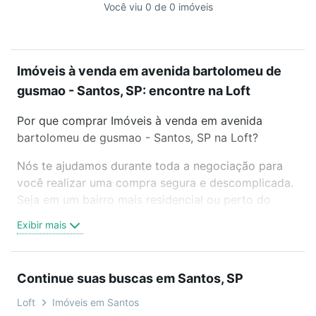
Você viu 0 de 0 imóveis
Imóveis à venda em avenida bartolomeu de
gusmao - Santos, SP: encontre na Loft
Por que comprar Imóveis à venda em avenida
bartolomeu de gusmao - Santos, SP na Loft?
Nós te ajudamos durante toda a negociação para
você realizar uma compra segura e descomplicada.
Seja em um bairro mais residencial ou perto do
trabalho e do metrô, aqui você vai encontrar a
Exibir mais
oferta ideal de Imóveis à venda em avenida
bartolomeu de gusmao - Santos, SP para conquistar
seu sonho. Agende uma visita presencial ou por
Continue suas buscas em Santos, SP
videochamada, é grátis, sem compromisso e você
ainda conta com mais de 46 mil corretores e
Loft
Imóveis em Santos