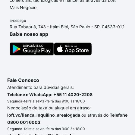
comerciais, tecnológicas e financeiras através da Loft
- Santos, SP que custam a partir de R$ 0 e com
Mais Negócio.
nossas opções de financiamento imobiliário as
parcelas podem se adequar ao seu orçamento. Se
ENDEREÇO
ainda tem alguma dúvida dos custos envolvidos no
Rua Tabapuã, 743 - Itaim Bibi, São Paulo - SP, 04533-012
processo de compra, veja em nosso portal
quanto
Baixe nosso app
custa comprar um apartamento
e conte com a
gente para comprar o imóvel dos seus sonhos com
segurança e conforto. Loft, com você até as
chaves.
Fale Conosco
Atendimento para dúvidas gerais:
Telefone e WhatsApp: +55 11 4020-2208
Segunda-feira a sexta-feira das 9:00 às 18:00
Negociação de taxa ou aluguel em atraso:
loft.vc/fianca_inquilino_arealogada
ou através do
Telefone
0800 001 6003
Segunda-feira a sexta-feira das 9:00 às 18:00