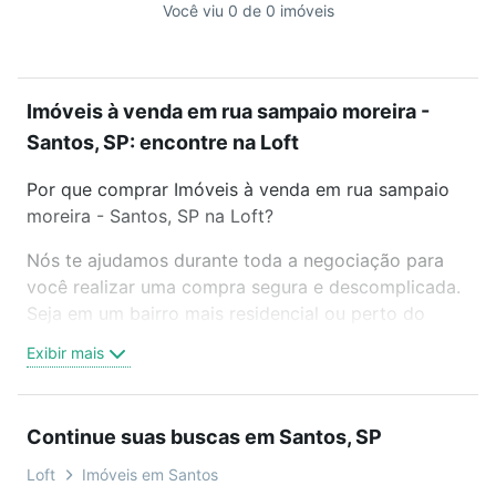
Você viu 0 de 0 imóveis
Imóveis à venda em rua sampaio moreira -
Santos, SP: encontre na Loft
Por que comprar Imóveis à venda em rua sampaio
moreira - Santos, SP na Loft?
Nós te ajudamos durante toda a negociação para
você realizar uma compra segura e descomplicada.
Seja em um bairro mais residencial ou perto do
trabalho e do metrô, aqui você vai encontrar a
Exibir mais
oferta ideal de Imóveis à venda em rua sampaio
moreira - Santos, SP para conquistar seu sonho.
Agende uma visita presencial ou por videochamada,
Continue suas buscas em Santos, SP
é grátis, sem compromisso e você ainda conta com
mais de 46 mil corretores e imobiliárias te ajudando
Loft
Imóveis em Santos