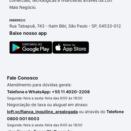
comerciais, tecnológicas e financeiras através da Loft
opções de financiamento imobiliário as parcelas
Mais Negócio.
podem se adequar ao seu orçamento. Se ainda tem
alguma dúvida dos custos envolvidos no processo
ENDEREÇO
de compra, veja em nosso portal
quanto custa
Rua Tabapuã, 743 - Itaim Bibi, São Paulo - SP, 04533-012
comprar um apartamento
e conte com a gente para
Baixe nosso app
comprar o imóvel dos seus sonhos com segurança e
conforto. Loft, com você até as chaves.
Fale Conosco
Atendimento para dúvidas gerais:
Telefone e WhatsApp: +55 11 4020-2208
Segunda-feira a sexta-feira das 9:00 às 18:00
Negociação de taxa ou aluguel em atraso:
loft.vc/fianca_inquilino_arealogada
ou através do
Telefone
0800 001 6003
Segunda-feira a sexta-feira das 9:00 às 18:00