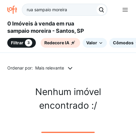
0 Imóveis à venda em rua
sampaio moreira - Santos, SP
Filtrar
Redecore IA
Valor
Cômodos
3
Ordenar por:
Mais relevante
Nenhum imóvel
encontrado :/