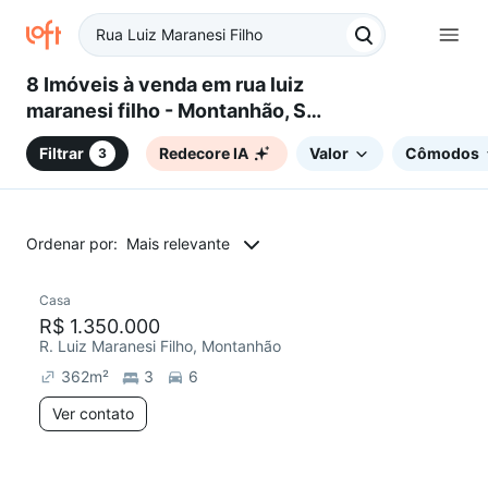
8 Imóveis à venda em rua luiz
maranesi filho - Montanhão, São
Bernardo do Campo, SP
Filtrar
Redecore IA
Valor
Cômodos
3
Ordenar por:
Mais relevante
Casa
Redecorar
R$ 1.350.000
R. Luiz Maranesi Filho, Montanhão
362
m²
3
6
Ver contato