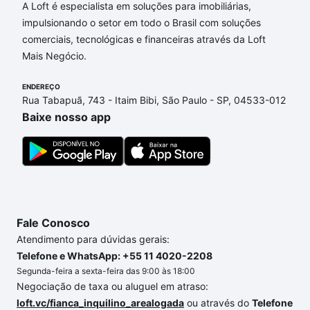
A Loft é especialista em soluções para imobiliárias,
Aqui na Loft temos a oferta ideal para você, com
impulsionando o setor em todo o Brasil com soluções
Imóveis à venda em avenida andromeda - Floradas
comerciais, tecnológicas e financeiras através da Loft
de São José, São José dos Campos, SP que custam
Mais Negócio.
a partir de R$ 0 e com nossas opções de
financiamento imobiliário as parcelas podem se
ENDEREÇO
Rua Tabapuã, 743 - Itaim Bibi, São Paulo - SP, 04533-012
adequar ao seu orçamento. Se ainda tem alguma
Baixe nosso app
dúvida dos custos envolvidos no processo de
compra, veja em nosso portal
quanto custa comprar
um apartamento
e conte com a gente para comprar
o imóvel dos seus sonhos com segurança e
conforto. Loft, com você até as chaves.
Fale Conosco
Atendimento para dúvidas gerais:
Telefone e WhatsApp: +55 11 4020-2208
Segunda-feira a sexta-feira das 9:00 às 18:00
Negociação de taxa ou aluguel em atraso:
loft.vc/fianca_inquilino_arealogada
ou através do
Telefone