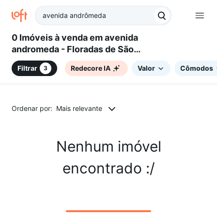
0 Imóveis à venda em avenida
andromeda - Floradas de São
José, São José dos Campos, SP
Filtrar
Redecore IA
Valor
Cômodos
3
Ordenar por:
Mais relevante
Nenhum imóvel
encontrado :/