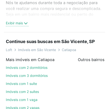
Nós te ajudamos durante toda a negociação para
você realizar uma compra segura e descomplicada.
Seja em um bairro mais residencial ou perto do
trabalho e do metrô, aqui você vai encontrar a
Exibir mais
oferta ideal de Imóveis à venda em rua guilherme
guinler - Catiapoa, São Vicente, SP para conquistar
seu sonho. Agende uma visita presencial ou por
Continue suas buscas em São Vicente, SP
videochamada, é grátis, sem compromisso e você
ainda conta com mais de 46 mil corretores e
Loft
Imóveis em São Vicente
Catiapoa
imobiliárias te ajudando na compra, venda ou troca
Mais imóveis em Catiapoa
Outros bairros e
de imóveis.
Imóveis com 2 dormitórios
Como escolher um imóvel?
Imóveis com 3 dormitórios
Use barra de busca no topo para pesquisar por
Imóveis com 1 suíte
ruas, bairros e até condomínios favoritos. Você
Imóveis com 2 suítes
também pode usar os filtros como quantidade de
quartos, suítes, com ou sem vaga de garagem para
Imóveis com 1 vaga
combinar perfeitamente com o preço, metragem e
Imóveis com 2 vagas