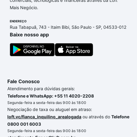
comerciais, tecnológicas e financeiras através da Loft
adequar ao seu orçamento. Se ainda tem alguma
Mais Negócio.
dúvida dos custos envolvidos no processo de
compra, veja em nosso portal
quanto custa comprar
ENDEREÇO
um apartamento
e conte com a gente para comprar
Rua Tabapuã, 743 - Itaim Bibi, São Paulo - SP, 04533-012
o imóvel dos seus sonhos com segurança e
Baixe nosso app
conforto. Loft, com você até as chaves.
Fale Conosco
Atendimento para dúvidas gerais:
Telefone e WhatsApp: +55 11 4020-2208
Segunda-feira a sexta-feira das 9:00 às 18:00
Negociação de taxa ou aluguel em atraso:
loft.vc/fianca_inquilino_arealogada
ou através do
Telefone
0800 001 6003
Segunda-feira a sexta-feira das 9:00 às 18:00