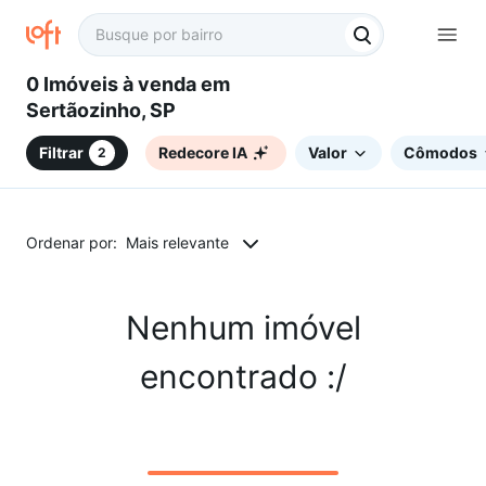
0 Imóveis à venda em
Sertãozinho, SP
Filtrar
Redecore IA
Valor
Cômodos
2
Ordenar por:
Mais relevante
Nenhum imóvel
encontrado :/