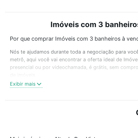
Imóveis com 3 banheiros
Por que comprar Imóveis com 3 banheiros à vend
Nós te ajudamos durante toda a negociação para você 
metrô, aqui você vai encontrar a oferta ideal de Imóv
presencial ou por videochamada, é grátis, sem compro
de imóveis.
Exibir mais
Como escolher um imóvel?
Use barra de busca no topo para pesquisar por ruas, 
ou sem vaga de garagem para combinar perfeitamente 
Imóveis com 3 banheiros à venda em Alto da Boa Vista
Qual o preço de Imóveis com 3 banheiros à vend