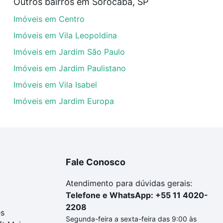
Outros bairros em Sorocaba, SP
veis com 3 banheiros à venda em Alto da Boa Vista, Soroc
Imóveis em Centro
em se adequar ao seu orçamento. Se ainda tem alguma dúv
amento
e conte com a gente para comprar o imóvel dos se
Imóveis em Vila Leopoldina
Imóveis em Jardim São Paulo
Imóveis em Jardim Paulistano
Imóveis em Vila Isabel
Imóveis em Jardim Europa
Fale Conosco
Atendimento para dúvidas gerais:
Telefone e WhatsApp: +55 11 4020-
2208
es
Segunda-feira a sexta-feira das 9:00 às