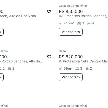
Casa de Condomínio
ar
Redecorar
00
R$ 850.000
acob, Alto da Boa Vista
245
m²
3
4
o
Ver contato
mínio
Casa
Chegou este mês
000
R$ 620.000
Av. Francisco Roldão Sanches, Alto da Boa Vista
2
2
69
m²
3
2
o
Ver contato
mínio
Casa de Condomínio