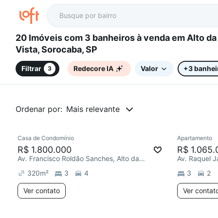
20 Imóveis com 3 banheiros à venda em Alto da Boa
Vista, Sorocaba, SP
Filtrar
Redecore IA
Valor
+3 banhei
3
Ordenar por:
Mais relevante
Casa de Condomínio
Apartamento
Chegou este mês
Redecor
R$ 1.800.000
R$ 1.065.
Av. Francisco Roldão Sanches, Alto da Boa Vista
Av. Raquel J
320
m²
3
4
3
2
Ver contato
Ver contat