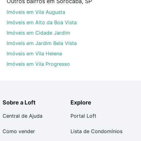
Outros bairros em Sorocaba, SP
aba, SP que custam a partir de R$ 0 e com nossas
Imóveis em Vila Augusta
ida dos custos envolvidos no processo de compra,
us sonhos com segurança e conforto. Loft, com você
Imóveis em Alto da Boa Vista
Imóveis em Cidade Jardim
Imóveis em Jardim Bela Vista
Imóveis em Vila Helena
Imóveis em Vila Progresso
Sobre a Loft
Explore
Central de Ajuda
Portal Loft
Como vender
Lista de Condomínios