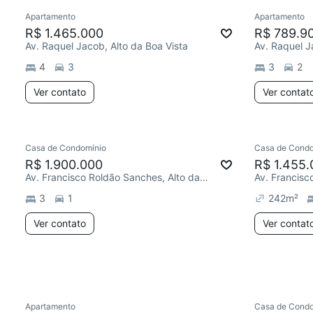
Apartamento
Apartamento
Redecorar
Redecor
R$ 1.465.000
R$ 789.9
Av. Raquel Jacob, Alto da Boa Vista
Av. Raquel J
4
3
3
2
Ver contato
Ver contat
Casa de Condomínio
Casa de Condo
R$ 1.900.000
R$ 1.455.
Av. Francisco Roldão Sanches, Alto da Boa Vista
3
1
242
m²
Ver contato
Ver contat
Apartamento
Casa de Condo
Chegou este mês