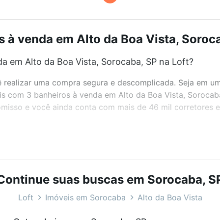
 à venda em Alto da Boa Vista, Soroca
a em Alto da Boa Vista, Sorocaba, SP na Loft?
realizar uma compra segura e descomplicada. Seja em um b
eis com 3 banheiros à venda em Alto da Boa Vista, Sorocab
misso e você ainda conta com mais de 46 mil corretores e 
bairros e até condomínios favoritos. Você também pode usa
com o preço, metragem e comodidades, como piscina, aca
Continue suas buscas em Sorocaba, S
, Sorocaba, SP ideal para você na Loft.
Loft
Imóveis em Sorocaba
Alto da Boa Vista
a em Alto da Boa Vista, Sorocaba, SP?