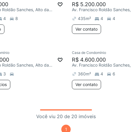
000
R$ 5.200.000
Av. Francisco Roldão Sanches, Alto da Boa Vista
4
8
435
m²
4
4
o
Ver contato
mínio
Casa de Condomínio
.000
R$ 4.600.000
Av. Francisco Roldão Sanches, Alto da Boa Vista
3
360
m²
4
6
cios
Ver contato
Você viu 20 de 20 imóveis
1