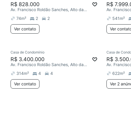
R$ 828.000
R$ 7.999.
Av. Francisco Roldão Sanches, Alto da Boa Vista
74
m²
2
2
541
m²
Ver contato
Ver contat
Casa de Condomínio
Casa de Condo
R$ 3.400.000
R$ 3.500
Av. Francisco Roldão Sanches, Alto da Boa Vista
314
m²
4
4
622
m²
Ver contato
Ver 2 anún