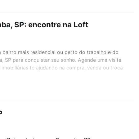
ba, SP: encontre na Loft
airro mais residencial ou perto do trabalho e do
a, SP para conquistar seu sonho. Agende uma visita
imobiliárias te ajudando na compra, venda ou troca
r os filtros como quantidade de quartos, suítes, com
demia, salão de festas ou área verde e encontrar
P