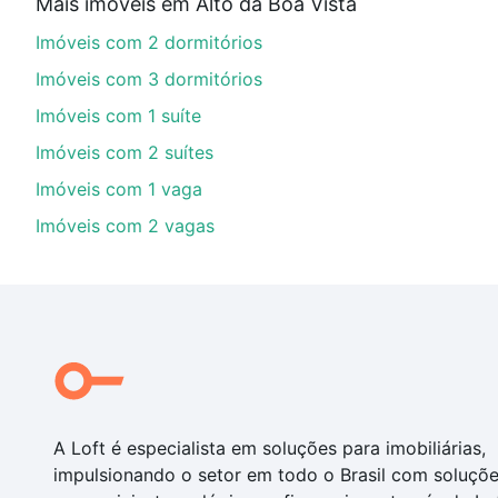
Mais imóveis em Alto da Boa Vista
Aqui na Loft temos a oferta ideal para você, com Imó
Imóveis com 2 dormitórios
opções de financiamento imobiliário as parcelas pod
veja em nosso portal
quanto custa comprar um apart
Imóveis com 3 dormitórios
até as chaves.
Imóveis com 1 suíte
Imóveis com 2 suítes
Imóveis com 1 vaga
Imóveis com 2 vagas
A Loft é especialista em soluções para imobiliárias,
impulsionando o setor em todo o Brasil com soluçõ