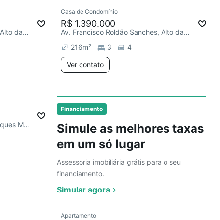
Ver
Casa de Condomínio
Redecorar
R$ 1.390.000
Av. Francisco Roldão Sanches, Alto da Boa Vista
Av. Francisco Roldão Sanches, Alto da Boa Vista
216
m²
3
4
Ver contato
Ver
Financiamento
R. Professora Célia Cangro Marques Mendes, Alto da Boa Vista
Simule as melhores taxas
em um só lugar
Assessoria imobiliária grátis para o seu
financiamento.
Simular agora
Ver
Apartamento