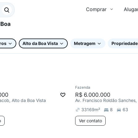
Comprar
Aluga
ros
Alto da Boa Vista
Metragem
Propriedade
Fazenda
ar
000
R$ 6.000.000
acob, Alto da Boa Vista
33169
m²
8
63
o
Ver contato