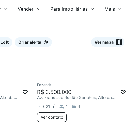
r
Vender
Para Imobiliárias
Mais
 Loft
Criar alerta
Ver mapa
Ver
Fazenda
R$ 3.500.000
Av. Francisco Roldão Sanches, Alto da Boa Vista
Av. Francisco Roldão Sanches, Alto da Boa Vista
621
m²
4
4
Ver contato