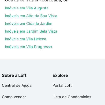
ba, SP que custam a partir de R$ 0 e com nossas
Imóveis em Vila Augusta
ida dos custos envolvidos no processo de compra,
us sonhos com segurança e conforto. Loft, com você
Imóveis em Alto da Boa Vista
Imóveis em Cidade Jardim
Imóveis em Jardim Bela Vista
Imóveis em Vila Helena
Imóveis em Vila Progresso
Sobre a Loft
Explore
Central de Ajuda
Portal Loft
Como vender
Lista de Condomínios