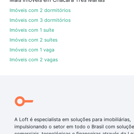
Aqui na Loft temos a oferta ideal para você, com Imó
Imóveis com 2 dormitórios
opções de financiamento imobiliário as parcelas pod
veja em nosso portal
quanto custa comprar um apart
Imóveis com 3 dormitórios
até as chaves.
Imóveis com 1 suíte
Imóveis com 2 suítes
Imóveis com 1 vaga
Imóveis com 2 vagas
A Loft é especialista em soluções para imobiliárias,
impulsionando o setor em todo o Brasil com soluçõ
comerciais, tecnológicas e financeiras através da Lo