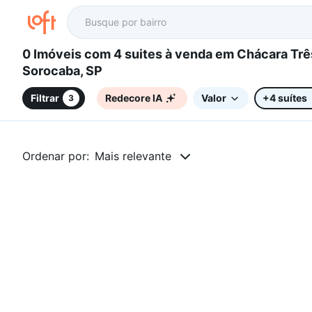
0 Imóveis com 4 suites à venda em Chácara Três Marias,
Sorocaba, SP
Filtrar
Redecore IA
Valor
+4 suítes
3
Ordenar por:
Mais relevante