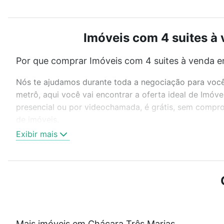
Imóveis com 4 suites à 
Por que comprar Imóveis com 4 suites à venda e
Nós te ajudamos durante toda a negociação para você 
metrô, aqui você vai encontrar a oferta ideal de Imóv
presencial ou por videochamada, é grátis, sem compro
de imóveis.
Exibir mais
Como escolher um imóvel?
Use barra de busca no topo para pesquisar por ruas, 
ou sem vaga de garagem para combinar perfeitamente 
Imóveis com 4 suites à venda em Chácara Três Marias,
Qual o preço de Imóveis com 4 suites à venda e
Mais imóveis em Chácara Três Marias