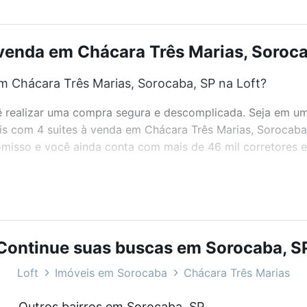
venda em Chácara Três Marias, Soroca
m Chácara Três Marias, Sorocaba, SP na Loft?
realizar uma compra segura e descomplicada. Seja em um b
eis com 4 suites à venda em Chácara Três Marias, Sorocaba
misso e você ainda conta com mais de 46 mil corretores e 
bairros e até condomínios favoritos. Você também pode usa
com o preço, metragem e comodidades, como piscina, aca
Continue suas buscas em Sorocaba, S
 Sorocaba, SP ideal para você na Loft.
Loft
Imóveis em Sorocaba
Chácara Três Marias
m Chácara Três Marias, Sorocaba, SP?
Outros bairros em Sorocaba, SP