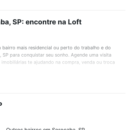
ba, SP: encontre na Loft
airro mais residencial ou perto do trabalho e do
, SP para conquistar seu sonho. Agende uma visita
imobiliárias te ajudando na compra, venda ou troca
r os filtros como quantidade de quartos, suítes, com
demia, salão de festas ou área verde e encontrar
P
Outros bairros em Sorocaba, SP