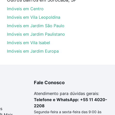
veis com 4 suites à venda em Chácara Três Marias, Soroca
Imóveis em Centro
em se adequar ao seu orçamento. Se ainda tem alguma dúv
amento
e conte com a gente para comprar o imóvel dos se
Imóveis em Vila Leopoldina
Imóveis em Jardim São Paulo
Imóveis em Jardim Paulistano
Imóveis em Vila Isabel
Imóveis em Jardim Europa
Fale Conosco
Atendimento para dúvidas gerais:
Telefone e WhatsApp: +55 11 4020-
2208
es
Segunda-feira a sexta-feira das 9:00 às
ft Mais