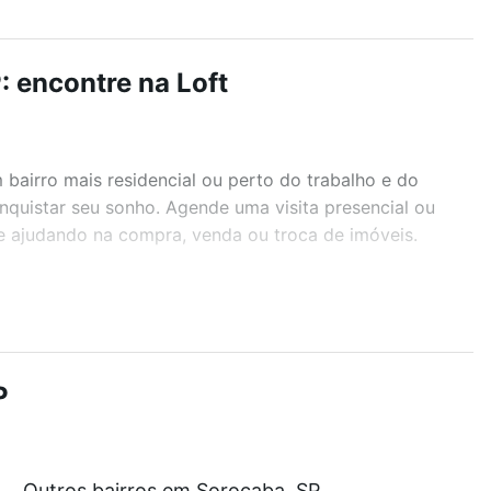
: encontre na Loft
airro mais residencial ou perto do trabalho e do
nquistar seu sonho. Agende uma visita presencial ou
te ajudando na compra, venda ou troca de imóveis.
r os filtros como quantidade de quartos, suítes, com
demia, salão de festas ou área verde e encontrar
P
ustam a partir de R$ 0 e com nossas opções de
Outros bairros em Sorocaba, SP