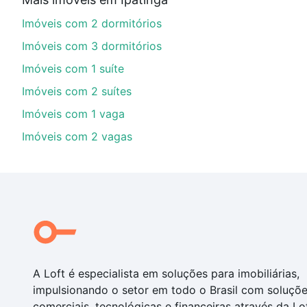
financiamento imobiliário as parcelas podem se adeq
Imóveis com 2 dormitórios
portal
quanto custa comprar um apartamento
e conte
Imóveis com 3 dormitórios
Imóveis com 1 suíte
Imóveis com 2 suítes
Imóveis com 1 vaga
Imóveis com 2 vagas
A Loft é especialista em soluções para imobiliárias,
impulsionando o setor em todo o Brasil com soluçõ
comerciais, tecnológicas e financeiras através da Lo