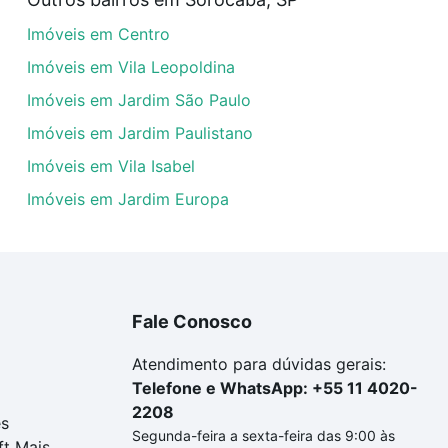
uar ao seu orçamento. Se ainda tem alguma dúvida dos cus
Imóveis em Centro
 com a gente para comprar o imóvel dos seus sonhos com s
Imóveis em Vila Leopoldina
Imóveis em Jardim São Paulo
Imóveis em Jardim Paulistano
Imóveis em Vila Isabel
Imóveis em Jardim Europa
Fale Conosco
Atendimento para dúvidas gerais:
Telefone e WhatsApp: +55 11 4020-
2208
es
Segunda-feira a sexta-feira das 9:00 às
ft Mais