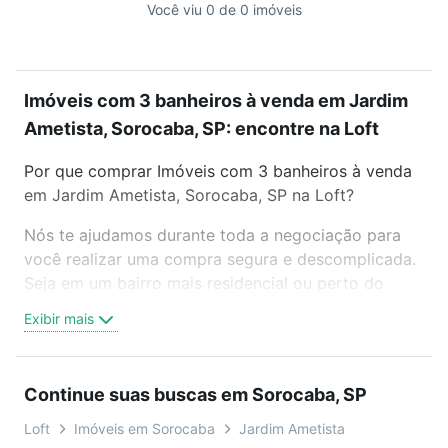
Você viu 0 de 0 imóveis
Imóveis com 3 banheiros à venda em Jardim
Ametista, Sorocaba, SP: encontre na Loft
Por que comprar Imóveis com 3 banheiros à venda
em Jardim Ametista, Sorocaba, SP na Loft?
Nós te ajudamos durante toda a negociação para
você realizar uma compra segura e descomplicada.
Seja em um bairro mais residencial ou perto do
trabalho e do metrô, aqui você vai encontrar a
Exibir mais
oferta ideal de Imóveis com 3 banheiros à venda em
Jardim Ametista, Sorocaba, SP para conquistar seu
sonho. Agende uma visita presencial ou por
Continue suas buscas em Sorocaba, SP
videochamada, é grátis, sem compromisso e você
ainda conta com mais de 46 mil corretores e
Loft
Imóveis em Sorocaba
Jardim Ametista