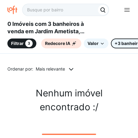
0 Imóveis com 3 banheiros à
venda em Jardim Ametista,
Sorocaba, SP
Filtrar
Redecore IA
Valor
+3 banhei
3
Ordenar por:
Mais relevante
Nenhum imóvel
encontrado :/