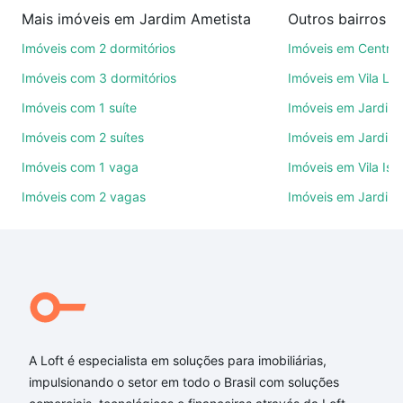
imobiliárias te ajudando na compra, venda ou troca
Mais imóveis em Jardim Ametista
Outros bairros 
de imóveis.
Imóveis com 2 dormitórios
Imóveis em Centro
Como escolher um imóvel?
Imóveis com 3 dormitórios
Imóveis em Vila Le
Use barra de busca no topo para pesquisar por
Imóveis com 1 suíte
Imóveis em Jardim 
ruas, bairros e até condomínios favoritos. Você
Imóveis com 2 suítes
Imóveis em Jardim 
também pode usar os filtros como quantidade de
quartos, suítes, com ou sem vaga de garagem para
Imóveis com 1 vaga
Imóveis em Vila Isa
combinar perfeitamente com o preço, metragem e
Imóveis com 2 vagas
Imóveis em Jardim
comodidades, como piscina, academia, salão de
festas ou área verde e encontrar Imóveis com 3
banheiros à venda em Jardim Ametista, Sorocaba,
SP ideal para você na Loft.
Qual o preço de Imóveis com 3 banheiros à venda
em Jardim Ametista, Sorocaba, SP?
A Loft é especialista em soluções para imobiliárias,
Aqui na Loft temos a oferta ideal para você, com
impulsionando o setor em todo o Brasil com soluções
Imóveis com 3 banheiros à venda em Jardim