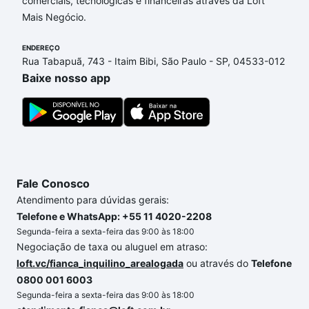
comerciais, tecnológicas e financeiras através da Loft
Ametista, Sorocaba, SP que custam a partir de R$ 0
Mais Negócio.
e com nossas opções de financiamento imobiliário
as parcelas podem se adequar ao seu orçamento.
ENDEREÇO
Se ainda tem alguma dúvida dos custos envolvidos
Rua Tabapuã, 743 - Itaim Bibi, São Paulo - SP, 04533-012
no processo de compra, veja em nosso portal
Baixe nosso app
quanto custa comprar um apartamento
e conte com
a gente para comprar o imóvel dos seus sonhos
com segurança e conforto. Loft, com você até as
chaves.
Fale Conosco
Atendimento para dúvidas gerais:
Telefone e WhatsApp: +55 11 4020-2208
Segunda-feira a sexta-feira das 9:00 às 18:00
Negociação de taxa ou aluguel em atraso:
loft.vc/fianca_inquilino_arealogada
ou através do
Telefone
0800 001 6003
Segunda-feira a sexta-feira das 9:00 às 18:00