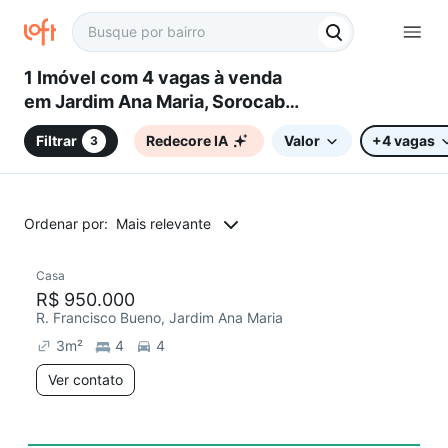
1 Imóvel com 4 vagas à venda
em Jardim Ana Maria, Sorocaba,
SP
Filtrar
Redecore IA
Valor
+4 vagas
3
Ordenar por:
Mais relevante
Casa
R$ 950.000
R. Francisco Bueno, Jardim Ana Maria
3
m²
4
4
Ver contato