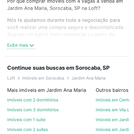
Por que comprar Imóveis com 4 vagas à venda em
Jardim Ana Maria, Sorocaba, SP na Loft?
Nós te ajudamos durante toda a negociação para
você realizar uma compra segura e descomplicada.
Seja em um bairro mais residencial ou perto do
trabalho e do metrô, aqui você vai encontrar a
Exibir mais
oferta ideal de Imóveis com 4 vagas à venda em
Jardim Ana Maria, Sorocaba, SP para conquistar seu
sonho. Agende uma visita presencial ou por
Continue suas buscas em Sorocaba, SP
videochamada, é grátis, sem compromisso e você
ainda conta com mais de 46 mil corretores e
Loft
Imóveis em Sorocaba
Jardim Ana Maria
imobiliárias te ajudando na compra, venda ou troca
Mais imóveis em Jardim Ana Maria
Outros bairros 
de imóveis.
Imóveis com 2 dormitórios
Imóveis em Centro
Como escolher um imóvel?
Imóveis com 3 dormitórios
Imóveis em Vila Le
Use barra de busca no topo para pesquisar por
Imóveis com 1 suíte
Imóveis em Jardim 
ruas, bairros e até condomínios favoritos. Você
Imóveis com 2 suítes
Imóveis em Jardim 
também pode usar os filtros como quantidade de