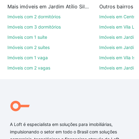
imobiliárias te ajudando na compra, venda ou troca
Mais imóveis em Jardim Atílio Silvano
Outros bairros 
de imóveis.
Imóveis com 2 dormitórios
Imóveis em Centro
Como escolher um imóvel?
Imóveis com 3 dormitórios
Imóveis em Vila Le
Use barra de busca no topo para pesquisar por
Imóveis com 1 suíte
Imóveis em Jardim 
ruas, bairros e até condomínios favoritos. Você
Imóveis com 2 suítes
Imóveis em Jardim 
também pode usar os filtros como quantidade de
quartos, suítes, com ou sem vaga de garagem para
Imóveis com 1 vaga
Imóveis em Vila Isa
combinar perfeitamente com o preço, metragem e
Imóveis com 2 vagas
Imóveis em Jardim
comodidades, como piscina, academia, salão de
festas ou área verde e encontrar Imóveis com 3
suites à venda em Jardim Atílio Silvano, Sorocaba,
SP ideal para você na Loft.
Qual o preço de Imóveis com 3 suites à venda em
Jardim Atílio Silvano, Sorocaba, SP?
A Loft é especialista em soluções para imobiliárias,
Aqui na Loft temos a oferta ideal para você, com
impulsionando o setor em todo o Brasil com soluções
Imóveis com 3 suites à venda em Jardim Atílio