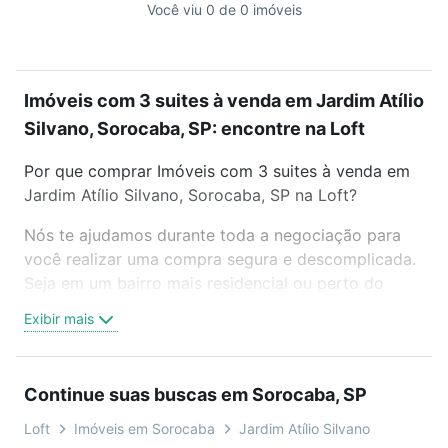
Você viu 0 de 0 imóveis
Imóveis com 3 suites à venda em Jardim Atílio
Silvano, Sorocaba, SP: encontre na Loft
Por que comprar Imóveis com 3 suites à venda em
Jardim Atílio Silvano, Sorocaba, SP na Loft?
Nós te ajudamos durante toda a negociação para
você realizar uma compra segura e descomplicada.
Seja em um bairro mais residencial ou perto do
trabalho e do metrô, aqui você vai encontrar a
Exibir mais
oferta ideal de Imóveis com 3 suites à venda em
Jardim Atílio Silvano, Sorocaba, SP para conquistar
seu sonho. Agende uma visita presencial ou por
Continue suas buscas em Sorocaba, SP
videochamada, é grátis, sem compromisso e você
ainda conta com mais de 46 mil corretores e
Loft
Imóveis em Sorocaba
Jardim Atílio Silvano