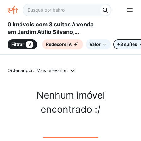
0 Imóveis com 3 suites à venda
em Jardim Atílio Silvano,
Sorocaba, SP
Filtrar
Redecore IA
Valor
+3 suítes
3
Ordenar por:
Mais relevante
Nenhum imóvel
encontrado :/