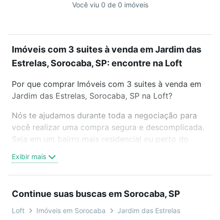
Você viu 0 de 0 imóveis
Imóveis com 3 suites à venda em Jardim das
Estrelas, Sorocaba, SP: encontre na Loft
Por que comprar Imóveis com 3 suites à venda em
Jardim das Estrelas, Sorocaba, SP na Loft?
Nós te ajudamos durante toda a negociação para
você realizar uma compra segura e descomplicada.
Seja em um bairro mais residencial ou perto do
trabalho e do metrô, aqui você vai encontrar a
Exibir mais
oferta ideal de Imóveis com 3 suites à venda em
Jardim das Estrelas, Sorocaba, SP para conquistar
seu sonho. Agende uma visita presencial ou por
Continue suas buscas em Sorocaba, SP
videochamada, é grátis, sem compromisso e você
ainda conta com mais de 46 mil corretores e
Loft
Imóveis em Sorocaba
Jardim das Estrelas