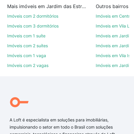
imobiliárias te ajudando na compra, venda ou troca
Mais imóveis em Jardim das Estrelas
Outros bairros 
de imóveis.
Imóveis com 2 dormitórios
Imóveis em Centro
Como escolher um imóvel?
Imóveis com 3 dormitórios
Imóveis em Vila Le
Use barra de busca no topo para pesquisar por
Imóveis com 1 suíte
Imóveis em Jardim 
ruas, bairros e até condomínios favoritos. Você
Imóveis com 2 suítes
Imóveis em Jardim 
também pode usar os filtros como quantidade de
quartos, suítes, com ou sem vaga de garagem para
Imóveis com 1 vaga
Imóveis em Vila Isa
combinar perfeitamente com o preço, metragem e
Imóveis com 2 vagas
Imóveis em Jardim
comodidades, como piscina, academia, salão de
festas ou área verde e encontrar Imóveis com 3
suites à venda em Jardim das Estrelas, Sorocaba,
SP ideal para você na Loft.
Qual o preço de Imóveis com 3 suites à venda em
Jardim das Estrelas, Sorocaba, SP?
A Loft é especialista em soluções para imobiliárias,
Aqui na Loft temos a oferta ideal para você, com
impulsionando o setor em todo o Brasil com soluções
Imóveis com 3 suites à venda em Jardim das