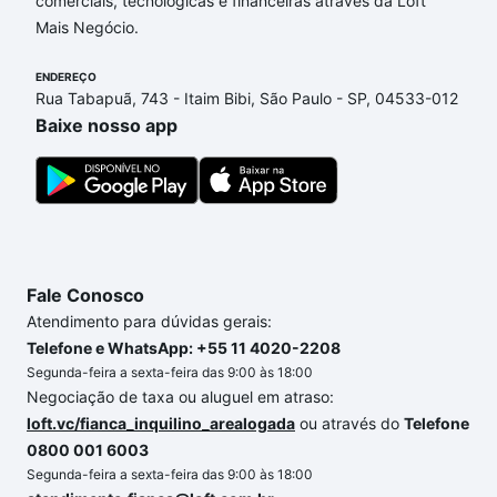
comerciais, tecnológicas e financeiras através da Loft
Estrelas, Sorocaba, SP que custam a partir de R$ 0
Mais Negócio.
e com nossas opções de financiamento imobiliário
as parcelas podem se adequar ao seu orçamento.
ENDEREÇO
Se ainda tem alguma dúvida dos custos envolvidos
Rua Tabapuã, 743 - Itaim Bibi, São Paulo - SP, 04533-012
no processo de compra, veja em nosso portal
Baixe nosso app
quanto custa comprar um apartamento
e conte com
a gente para comprar o imóvel dos seus sonhos
com segurança e conforto. Loft, com você até as
chaves.
Fale Conosco
Atendimento para dúvidas gerais:
Telefone e WhatsApp: +55 11 4020-2208
Segunda-feira a sexta-feira das 9:00 às 18:00
Negociação de taxa ou aluguel em atraso:
loft.vc/fianca_inquilino_arealogada
ou através do
Telefone
0800 001 6003
Segunda-feira a sexta-feira das 9:00 às 18:00