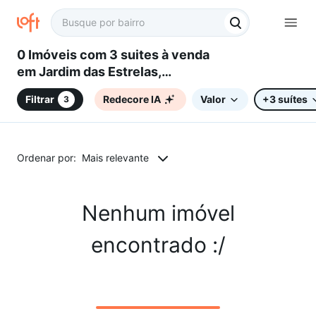
0 Imóveis com 3 suites à venda
em Jardim das Estrelas,
Sorocaba, SP
Filtrar
Redecore IA
Valor
+3 suítes
3
Ordenar por:
Mais relevante
Nenhum imóvel
encontrado :/