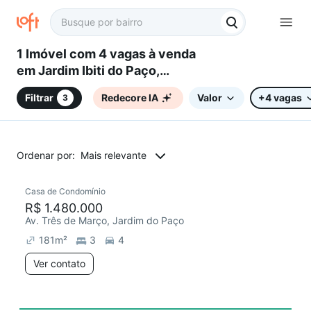
1 Imóvel com 4 vagas à venda
em Jardim Ibiti do Paço,
Sorocaba, SP
Filtrar
Redecore IA
Valor
+4 vagas
3
Ordenar por:
Mais relevante
Casa de Condomínio
R$ 1.480.000
Av. Três de Março, Jardim do Paço
181
m²
3
4
Ver contato