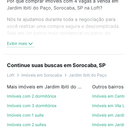
Por que comprar Imóveis com 4 vagas à venda em
Jardim Ibiti do Paço, Sorocaba, SP na Loft?
Nós te ajudamos durante toda a negociação para
você realizar uma compra segura e descomplicada.
Seja em um bairro mais residencial ou perto do
trabalho e do metrô, aqui você vai encontrar a
Exibir mais
oferta ideal de Imóveis com 4 vagas à venda em
Jardim Ibiti do Paço, Sorocaba, SP para conquistar
seu sonho. Agende uma visita presencial ou por
Continue suas buscas em Sorocaba, SP
videochamada, é grátis, sem compromisso e você
ainda conta com mais de 46 mil corretores e
Loft
Imóveis em Sorocaba
Jardim Ibiti do Paço
imobiliárias te ajudando na compra, venda ou troca
Mais imóveis em Jardim Ibiti do Paço
Outros bairros 
de imóveis.
Imóveis com 2 dormitórios
Imóveis em Centro
Como escolher um imóvel?
Imóveis com 3 dormitórios
Imóveis em Vila Le
Use barra de busca no topo para pesquisar por
Imóveis com 1 suíte
Imóveis em Jardim 
ruas, bairros e até condomínios favoritos. Você
Imóveis com 2 suítes
Imóveis em Jardim 
também pode usar os filtros como quantidade de