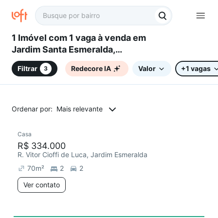
1 Imóvel com 1 vaga à venda em
Jardim Santa Esmeralda,
Sorocaba, SP
Filtrar
Redecore IA
Valor
+1 vagas
3
Ordenar por:
Mais relevante
Casa
R$ 334.000
R. Vitor Cioffi de Luca, Jardim Esmeralda
70
m²
2
2
Ver contato