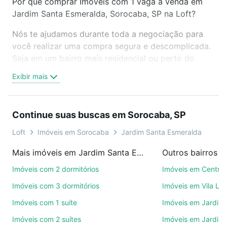
Por que comprar Imóveis com 1 vaga à venda em
Jardim Santa Esmeralda, Sorocaba, SP na Loft?
Nós te ajudamos durante toda a negociação para
você realizar uma compra segura e descomplicada.
Seja em um bairro mais residencial ou perto do
trabalho e do metrô, aqui você vai encontrar a
Exibir mais
oferta ideal de Imóveis com 1 vaga à venda em
Jardim Santa Esmeralda, Sorocaba, SP para
conquistar seu sonho. Agende uma visita presencial
Continue suas buscas em Sorocaba, SP
ou por videochamada, é grátis, sem compromisso e
você ainda conta com mais de 46 mil corretores e
Loft
Imóveis em Sorocaba
Jardim Santa Esmeralda
imobiliárias te ajudando na compra, venda ou troca
Mais imóveis em Jardim Santa Esmeralda
Outros bairros 
de imóveis.
Imóveis com 2 dormitórios
Imóveis em Centro
Como escolher um imóvel?
Imóveis com 3 dormitórios
Imóveis em Vila Le
Use barra de busca no topo para pesquisar por
Imóveis com 1 suíte
Imóveis em Jardim 
ruas, bairros e até condomínios favoritos. Você
Imóveis com 2 suítes
Imóveis em Jardim 
também pode usar os filtros como quantidade de