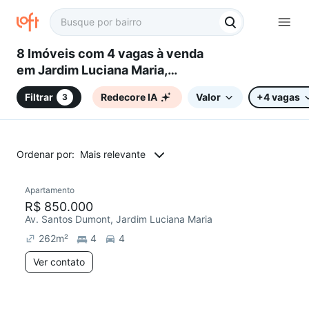
8 Imóveis com 4 vagas à venda
em Jardim Luciana Maria,
Sorocaba, SP
Filtrar
Redecore IA
Valor
+4 vagas
3
Ordenar por:
Mais relevante
Apartamento
Redecorar
R$ 850.000
Av. Santos Dumont, Jardim Luciana Maria
262
m²
4
4
Ver contato