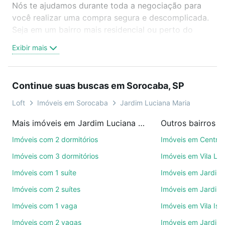
Nós te ajudamos durante toda a negociação para
você realizar uma compra segura e descomplicada.
Seja em um bairro mais residencial ou perto do
trabalho e do metrô, aqui você vai encontrar a
Exibir mais
oferta ideal de Imóveis com 4 vagas à venda em
Jardim Luciana Maria, Sorocaba, SP para conquistar
seu sonho. Agende uma visita presencial ou por
Continue suas buscas em Sorocaba, SP
videochamada, é grátis, sem compromisso e você
ainda conta com mais de 46 mil corretores e
Loft
Imóveis em Sorocaba
Jardim Luciana Maria
imobiliárias te ajudando na compra, venda ou troca
Mais imóveis em Jardim Luciana Maria
Outros bairros 
de imóveis.
Imóveis com 2 dormitórios
Imóveis em Centro
Como escolher um imóvel?
Imóveis com 3 dormitórios
Imóveis em Vila Le
Use barra de busca no topo para pesquisar por
Imóveis com 1 suíte
Imóveis em Jardim 
ruas, bairros e até condomínios favoritos. Você
Imóveis com 2 suítes
Imóveis em Jardim 
também pode usar os filtros como quantidade de
quartos, suítes, com ou sem vaga de garagem para
Imóveis com 1 vaga
Imóveis em Vila Isa
combinar perfeitamente com o preço, metragem e
Imóveis com 2 vagas
Imóveis em Jardim