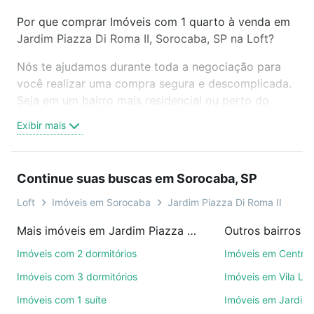
Por que comprar Imóveis com 1 quarto à venda em
Jardim Piazza Di Roma II, Sorocaba, SP na Loft?
Nós te ajudamos durante toda a negociação para
você realizar uma compra segura e descomplicada.
Seja em um bairro mais residencial ou perto do
trabalho e do metrô, aqui você vai encontrar a
Exibir mais
oferta ideal de Imóveis com 1 quarto à venda em
Jardim Piazza Di Roma II, Sorocaba, SP para
conquistar seu sonho. Agende uma visita presencial
Continue suas buscas em Sorocaba, SP
ou por videochamada, é grátis, sem compromisso e
você ainda conta com mais de 46 mil corretores e
Loft
Imóveis em Sorocaba
Jardim Piazza Di Roma II
imobiliárias te ajudando na compra, venda ou troca
Mais imóveis em Jardim Piazza Di Roma II
Outros bairros 
de imóveis.
Imóveis com 2 dormitórios
Imóveis em Centro
Como escolher um imóvel?
Imóveis com 3 dormitórios
Imóveis em Vila Le
Use barra de busca no topo para pesquisar por
Imóveis com 1 suíte
Imóveis em Jardim 
ruas, bairros e até condomínios favoritos. Você