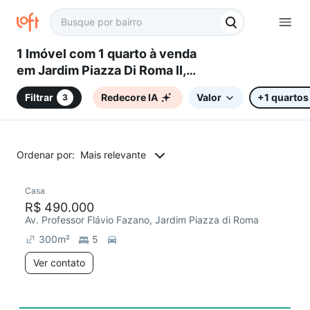
1 Imóvel com 1 quarto à venda
em Jardim Piazza Di Roma II,
Sorocaba, SP
Filtrar
Redecore IA
Valor
+1 quartos
3
Ordenar por:
Mais relevante
Casa
R$ 490.000
Av. Professor Flávio Fazano, Jardim Piazza di Roma
300
m²
5
Ver contato