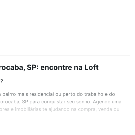
rocaba, SP: encontre na Loft
t?
airro mais residencial ou perto do trabalho e do
 Sorocaba, SP para conquistar seu sonho. Agende uma
ores e imobiliárias te ajudando na compra, venda ou