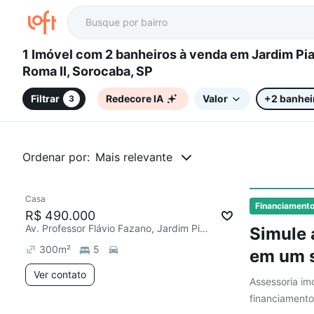
1 Imóvel com 2 banheiros à venda em Jardim Piazza Di
Roma II, Sorocaba, SP
Filtrar
Redecore IA
Valor
+2 banhei
3
Ordenar por:
Mais relevante
Casa
Financiament
R$ 490.000
Av. Professor Flávio Fazano, Jardim Piazza di Roma
Simule 
300
m²
5
em um s
Ver contato
Assessoria imo
financiamento