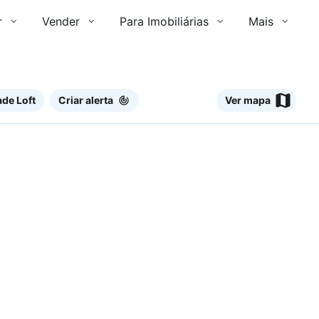
r
Vender
Para Imobiliárias
Mais
de Loft
Criar alerta
Ver mapa
Ver