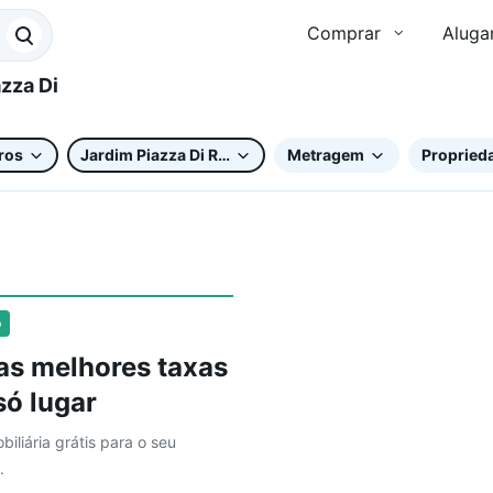
Comprar
Aluga
ros
Jardim Piazza Di Roma II
Metragem
Proprieda
o
as melhores taxas
ó lugar
biliária grátis para o seu
.