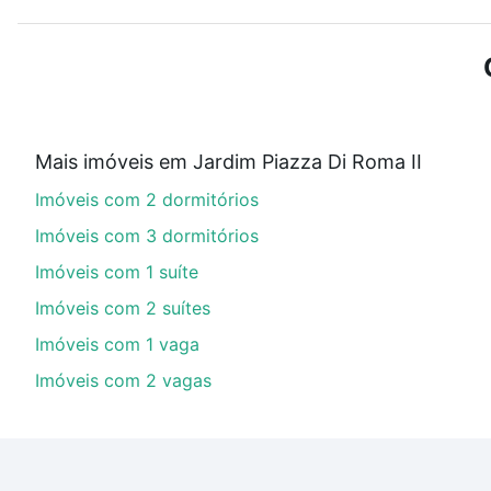
Use barra de busca no topo para pesquisar por ruas, 
ou sem vaga de garagem para combinar perfeitamente 
Imóveis com 2 banheiros à venda em Jardim Piazza Di 
Qual o preço de Imóveis com 2 banheiros à vend
Mais imóveis em Jardim Piazza Di Roma II
Aqui na Loft temos a oferta ideal para você, com Imó
Imóveis com 2 dormitórios
nossas opções de financiamento imobiliário as parce
compra, veja em nosso portal
quanto custa comprar 
Imóveis com 3 dormitórios
com você até as chaves.
Imóveis com 1 suíte
Imóveis com 2 suítes
Imóveis com 1 vaga
Imóveis com 2 vagas