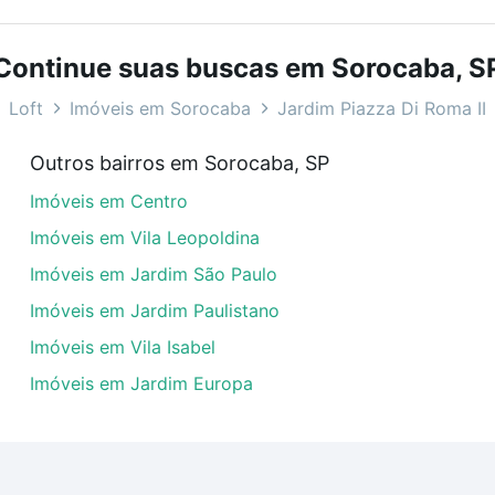
bairros e até condomínios favoritos. Você também pode usa
com o preço, metragem e comodidades, como piscina, aca
Continue suas buscas em Sorocaba, S
Roma II, Sorocaba, SP ideal para você na Loft.
Loft
Imóveis em Sorocaba
Jardim Piazza Di Roma II
a em Jardim Piazza Di Roma II, Sorocaba, SP?
Outros bairros em Sorocaba, SP
veis com 2 banheiros à venda em Jardim Piazza Di Roma II
Imóveis em Centro
las podem se adequar ao seu orçamento. Se ainda tem algu
um apartamento
e conte com a gente para comprar o imóve
Imóveis em Vila Leopoldina
Imóveis em Jardim São Paulo
Imóveis em Jardim Paulistano
Imóveis em Vila Isabel
Imóveis em Jardim Europa