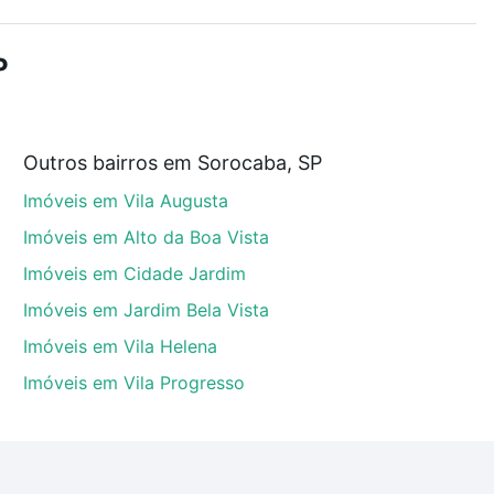
r os filtros como quantidade de quartos, suítes, com
demia, salão de festas ou área verde e encontrar
P
Outros bairros em Sorocaba, SP
, Sorocaba, SP que custam a partir de R$ 0 e com
Imóveis em Vila Augusta
ma dúvida dos custos envolvidos no processo de
l dos seus sonhos com segurança e conforto. Loft,
Imóveis em Alto da Boa Vista
Imóveis em Cidade Jardim
Imóveis em Jardim Bela Vista
Imóveis em Vila Helena
Imóveis em Vila Progresso