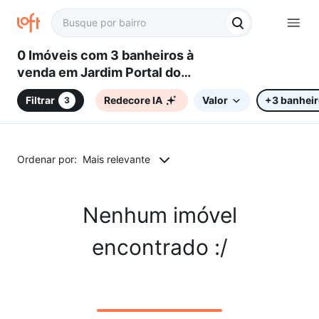
0 Imóveis com 3 banheiros à
venda em Jardim Portal do
Itavuvu, Sorocaba, SP
Filtrar
Redecore IA
Valor
+3 banhei
3
Ordenar por:
Mais relevante
Nenhum imóvel
encontrado :/