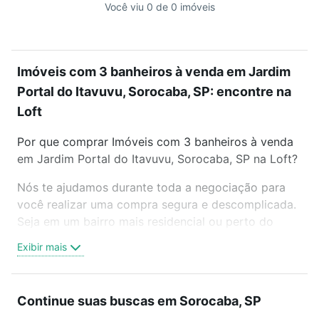
Você viu 0 de 0 imóveis
Imóveis com 3 banheiros à venda em Jardim
Portal do Itavuvu, Sorocaba, SP: encontre na
Loft
Por que comprar Imóveis com 3 banheiros à venda
em Jardim Portal do Itavuvu, Sorocaba, SP na Loft?
Nós te ajudamos durante toda a negociação para
você realizar uma compra segura e descomplicada.
Seja em um bairro mais residencial ou perto do
trabalho e do metrô, aqui você vai encontrar a
Exibir mais
oferta ideal de Imóveis com 3 banheiros à venda em
Jardim Portal do Itavuvu, Sorocaba, SP para
conquistar seu sonho. Agende uma visita presencial
Continue suas buscas em Sorocaba, SP
ou por videochamada, é grátis, sem compromisso e