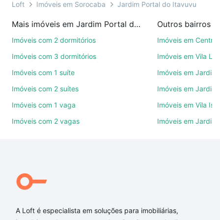
você ainda conta com mais de 46 mil corretores e
Loft
Imóveis em Sorocaba
Jardim Portal do Itavuvu
imobiliárias te ajudando na compra, venda ou troca
Mais imóveis em Jardim Portal do Itavuvu
Outros bairros 
de imóveis.
Imóveis com 2 dormitórios
Imóveis em Centro
Como escolher um imóvel?
Imóveis com 3 dormitórios
Imóveis em Vila Le
Use barra de busca no topo para pesquisar por
Imóveis com 1 suíte
Imóveis em Jardim 
ruas, bairros e até condomínios favoritos. Você
Imóveis com 2 suítes
Imóveis em Jardim 
também pode usar os filtros como quantidade de
quartos, suítes, com ou sem vaga de garagem para
Imóveis com 1 vaga
Imóveis em Vila Isa
combinar perfeitamente com o preço, metragem e
Imóveis com 2 vagas
Imóveis em Jardim
comodidades, como piscina, academia, salão de
festas ou área verde e encontrar Imóveis com 3
banheiros à venda em Jardim Portal do Itavuvu,
Sorocaba, SP ideal para você na Loft.
Qual o preço de Imóveis com 3 banheiros à venda
em Jardim Portal do Itavuvu, Sorocaba, SP?
A Loft é especialista em soluções para imobiliárias,
Aqui na Loft temos a oferta ideal para você, com