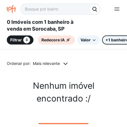
0 Imóveis com 1 banheiro à
venda em Sorocaba, SP
Filtrar
Redecore IA
Valor
+1 banheir
3
Ordenar por:
Mais relevante
Nenhum imóvel
encontrado :/