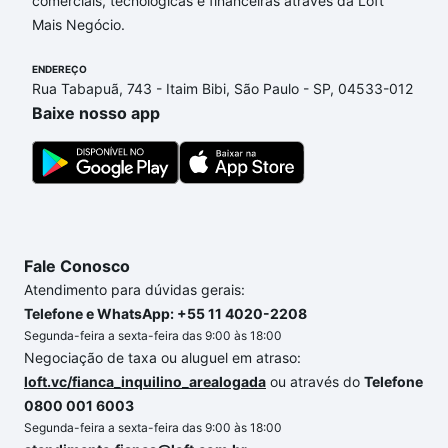
comerciais, tecnológicas e financeiras através da Loft
de financiamento imobiliário as parcelas podem se
Mais Negócio.
adequar ao seu orçamento. Se ainda tem alguma
dúvida dos custos envolvidos no processo de
ENDEREÇO
compra, veja em nosso portal
quanto custa comprar
Rua Tabapuã, 743 - Itaim Bibi, São Paulo - SP, 04533-012
um apartamento
e conte com a gente para comprar
Baixe nosso app
o imóvel dos seus sonhos com segurança e
conforto. Loft, com você até as chaves.
Fale Conosco
Atendimento para dúvidas gerais:
Telefone e WhatsApp: +55 11 4020-2208
Segunda-feira a sexta-feira das 9:00 às 18:00
Negociação de taxa ou aluguel em atraso:
loft.vc/fianca_inquilino_arealogada
ou através do
Telefone
0800 001 6003
Segunda-feira a sexta-feira das 9:00 às 18:00