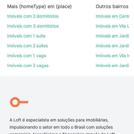
compra, venda ou troca de imóveis.
Mais {homeType} em {place}
Outros bairros 
Como escolher um imóvel?
Imóveis com 2 dormitórios
Imóveis em Centro
Use barra de busca no topo para pesquisar por
Imóveis com 3 dormitórios
Imóveis em Vila Le
ruas, bairros e até condomínios favoritos. Você
Imóveis com 1 suíte
Imóveis em Jardim 
também pode usar os filtros como quantidade de
Imóveis com 2 suítes
Imóveis em Jardim 
quartos, suítes, com ou sem vaga de garagem para
combinar perfeitamente com o preço, metragem e
Imóveis com 1 vaga
Imóveis em Vila Isa
comodidades, como piscina, academia, salão de
Imóveis com 2 vagas
Imóveis em Jardim
festas ou área verde e encontrar Imóveis com 1
banheiro à venda em Sorocaba, SP ideal para você
na Loft.
Qual o preço de Imóveis com 1 banheiro à venda em
Sorocaba, SP?
Aqui na Loft temos a oferta ideal para você, com
A Loft é especialista em soluções para imobiliárias,
Imóveis com 1 banheiro à venda em Sorocaba, SP
impulsionando o setor em todo o Brasil com soluções
que custam a partir de R$ 0 e com nossas opções