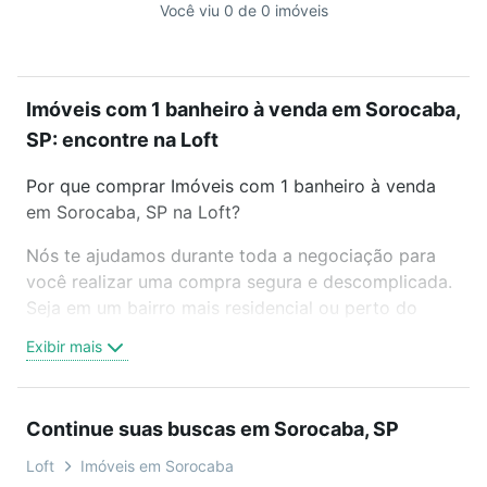
Você viu 0 de 0 imóveis
Imóveis com 1 banheiro à venda em Sorocaba,
SP: encontre na Loft
Por que comprar Imóveis com 1 banheiro à venda
em Sorocaba, SP na Loft?
Nós te ajudamos durante toda a negociação para
você realizar uma compra segura e descomplicada.
Seja em um bairro mais residencial ou perto do
trabalho e do metrô, aqui você vai encontrar a
Exibir mais
oferta ideal de Imóveis com 1 banheiro à venda em
Sorocaba, SP para conquistar seu sonho. Agende
uma visita presencial ou por videochamada, é grátis,
Continue suas buscas em Sorocaba, SP
sem compromisso e você ainda conta com mais de
46 mil corretores e imobiliárias te ajudando na
Loft
Imóveis em Sorocaba