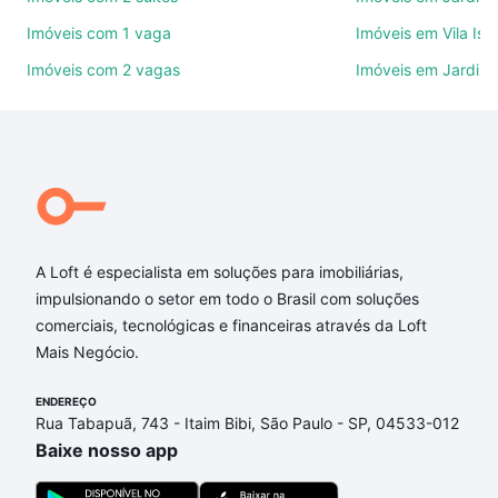
também pode usar os filtros como quantidade de
Imóveis com 1 vaga
Imóveis em Vila Isa
quartos, suítes, com ou sem vaga de garagem para
Imóveis com 2 vagas
Imóveis em Jardim
combinar perfeitamente com o preço, metragem e
comodidades, como piscina, academia, salão de
festas ou área verde e encontrar Imóveis com 3
banheiros à venda em Jardim Residencial Mont
Blanc, Sorocaba, SP ideal para você na Loft.
Qual o preço de Imóveis com 3 banheiros à venda
em Jardim Residencial Mont Blanc, Sorocaba, SP?
A Loft é especialista em soluções para imobiliárias,
impulsionando o setor em todo o Brasil com soluções
Aqui na Loft temos a oferta ideal para você, com
comerciais, tecnológicas e financeiras através da Loft
Imóveis com 3 banheiros à venda em Jardim
Mais Negócio.
Residencial Mont Blanc, Sorocaba, SP que custam a
partir de R$ 0 e com nossas opções de
ENDEREÇO
financiamento imobiliário as parcelas podem se
Rua Tabapuã, 743 - Itaim Bibi, São Paulo - SP, 04533-012
adequar ao seu orçamento. Se ainda tem alguma
Baixe nosso app
dúvida dos custos envolvidos no processo de
compra, veja em nosso portal
quanto custa comprar