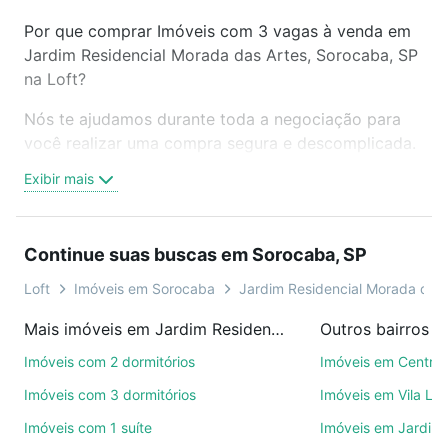
Por que comprar Imóveis com 3 vagas à venda em
Jardim Residencial Morada das Artes, Sorocaba, SP
na Loft?
Nós te ajudamos durante toda a negociação para
você realizar uma compra segura e descomplicada.
Seja em um bairro mais residencial ou perto do
Exibir mais
trabalho e do metrô, aqui você vai encontrar a
oferta ideal de Imóveis com 3 vagas à venda em
Jardim Residencial Morada das Artes, Sorocaba, SP
Continue suas buscas em Sorocaba, SP
para conquistar seu sonho. Agende uma visita
presencial ou por videochamada, é grátis, sem
Loft
Imóveis em Sorocaba
Jardim Residencial Morada das 
compromisso e você ainda conta com mais de 46
Mais imóveis em Jardim Residencial Morada das Artes
Outros bairros 
mil corretores e imobiliárias te ajudando na compra,
venda ou troca de imóveis.
Imóveis com 2 dormitórios
Imóveis em Centro
Imóveis com 3 dormitórios
Imóveis em Vila Le
Como escolher um imóvel?
Imóveis com 1 suíte
Imóveis em Jardim 
Use barra de busca no topo para pesquisar por