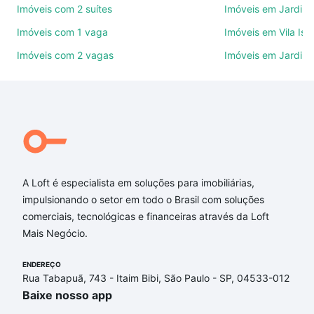
Imóveis com 2 suítes
Imóveis em Jardim 
ruas, bairros e até condomínios favoritos. Você
também pode usar os filtros como quantidade de
Imóveis com 1 vaga
Imóveis em Vila Isa
quartos, suítes, com ou sem vaga de garagem para
Imóveis com 2 vagas
Imóveis em Jardim
combinar perfeitamente com o preço, metragem e
comodidades, como piscina, academia, salão de
festas ou área verde e encontrar Imóveis com 3
vagas à venda em Jardim Residencial Morada das
Artes, Sorocaba, SP ideal para você na Loft.
Qual o preço de Imóveis com 3 vagas à venda em
Jardim Residencial Morada das Artes, Sorocaba,
A Loft é especialista em soluções para imobiliárias,
SP?
impulsionando o setor em todo o Brasil com soluções
comerciais, tecnológicas e financeiras através da Loft
Aqui na Loft temos a oferta ideal para você, com
Mais Negócio.
Imóveis com 3 vagas à venda em Jardim
Residencial Morada das Artes, Sorocaba, SP que
ENDEREÇO
custam a partir de R$ 0 e com nossas opções de
Rua Tabapuã, 743 - Itaim Bibi, São Paulo - SP, 04533-012
financiamento imobiliário as parcelas podem se
Baixe nosso app
adequar ao seu orçamento. Se ainda tem alguma