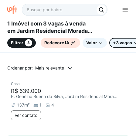
1 Imóvel com 3 vagas à venda
em Jardim Residencial Morada
das Artes, Sorocaba, SP
Filtrar
Redecore IA
Valor
+3 vagas
3
Ordenar por:
Mais relevante
Casa
Chegou este mês
R$ 639.000
R. Genézio Bueno da Silva, Jardim Residencial Morada das Artes
137
m²
1
4
Ver contato