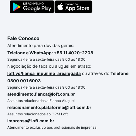
dúvida dos custos envolvidos no processo de
compra, veja em nosso portal
quanto custa comprar
um apartamento
e conte com a gente para comprar
o imóvel dos seus sonhos com segurança e
conforto. Loft, com você até as chaves.
Fale Conosco
Atendimento para dúvidas gerais:
Telefone e WhatsApp: +55 11 4020-2208
Segunda-feira a sexta-feira das 9:00 às 18:00
Negociação de taxa ou aluguel em atraso:
loft.vc/fianca_inquilino_arealogada
ou através do
Telefone
0800 001 6003
Segunda-feira a sexta-feira das 9:00 às 18:00
atendimento.fianca@loft.com.br
Assuntos relacionados a Fiança Aluguel
relacionamento.plataforma@loft.com.br
Assuntos relacionados ao CRM Loft
imprensa@loft.com.br
Atendimento exclusivo aos profissionais de imprensa