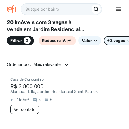
20 Imóveis com 3 vagas à
venda em Jardim Residencial
Saint Patrick, Sorocaba, SP
Filtrar
Redecore IA
Valor
+3 vagas
3
Ordenar por:
Mais relevante
Casa de Condomínio
Redecorar
R$ 3.800.000
Alameda Lille, Jardim Residencial Saint Patrick
450
m²
5
6
Ver contato