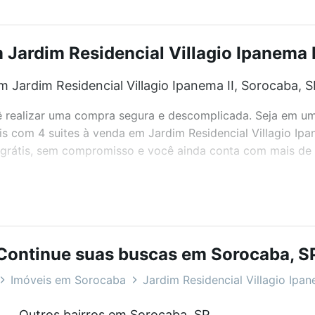
Jardim Residencial Villagio Ipanema I
 Jardim Residencial Villagio Ipanema II, Sorocaba, S
realizar uma compra segura e descomplicada. Seja em um b
eis com 4 suites à venda em Jardim Residencial Villagio Ipa
grátis, sem compromisso e você ainda conta com mais de 46
bairros e até condomínios favoritos. Você também pode usa
com o preço, metragem e comodidades, como piscina, aca
Continue suas buscas em Sorocaba, S
lagio Ipanema II, Sorocaba, SP ideal para você na Loft.
Imóveis em Sorocaba
Jardim Residencial Villagio Ipan
Jardim Residencial Villagio Ipanema II, Sorocaba, S
Outros bairros em Sorocaba, SP