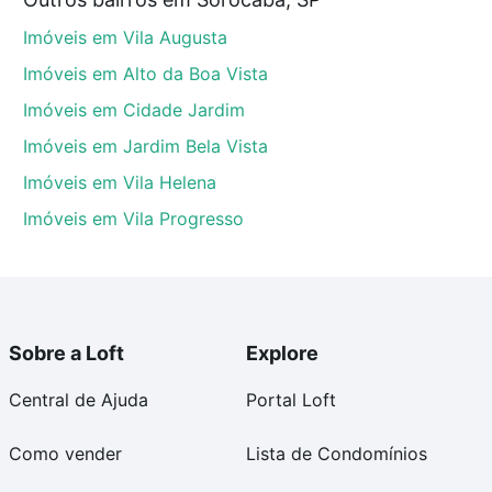
anema II, Sorocaba, SP que custam a partir de R$ 0 e
Imóveis em Vila Augusta
 alguma dúvida dos custos envolvidos no processo de
l dos seus sonhos com segurança e conforto. Loft,
Imóveis em Alto da Boa Vista
Imóveis em Cidade Jardim
Imóveis em Jardim Bela Vista
Imóveis em Vila Helena
Imóveis em Vila Progresso
Sobre a Loft
Explore
Central de Ajuda
Portal Loft
Como vender
Lista de Condomínios