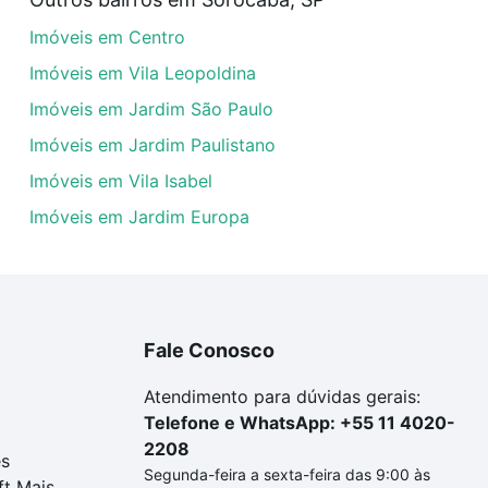
eis com 4 suites à venda em Jardim Residencial Villagio Ip
Imóveis em Centro
arcelas podem se adequar ao seu orçamento. Se ainda tem
um apartamento
e conte com a gente para comprar o imóve
Imóveis em Vila Leopoldina
Imóveis em Jardim São Paulo
Imóveis em Jardim Paulistano
Imóveis em Vila Isabel
Imóveis em Jardim Europa
Fale Conosco
Atendimento para dúvidas gerais:
Telefone e WhatsApp: +55 11 4020-
2208
es
Segunda-feira a sexta-feira das 9:00 às
ft Mais