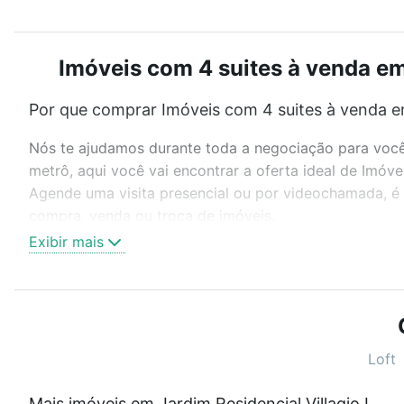
Imóveis com 4 suites à venda em 
Por que comprar Imóveis com 4 suites à venda em
Nós te ajudamos durante toda a negociação para você 
metrô, aqui você vai encontrar a oferta ideal de Imóv
Agende uma visita presencial ou por videochamada, é 
compra, venda ou troca de imóveis.
Exibir mais
Como escolher um imóvel?
Use barra de busca no topo para pesquisar por ruas, 
ou sem vaga de garagem para combinar perfeitamente 
Imóveis com 4 suites à venda em Jardim Residencial Vil
Loft
Qual o preço de Imóveis com 4 suites à venda em 
Mais imóveis em Jardim Residencial Villagio Ipanema II