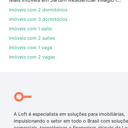
Aqui na Loft temos a oferta ideal para você, com Imóv
Imóveis com 2 dormitórios
com nossas opções de financiamento imobiliário as p
compra, veja em nosso portal
quanto custa comprar 
Imóveis com 3 dormitórios
com você até as chaves.
Imóveis com 1 suíte
Imóveis com 2 suítes
Imóveis com 1 vaga
Imóveis com 2 vagas
A Loft é especialista em soluções para imobiliárias,
impulsionando o setor em todo o Brasil com soluçõ
comerciais, tecnológicas e financeiras através da Lo