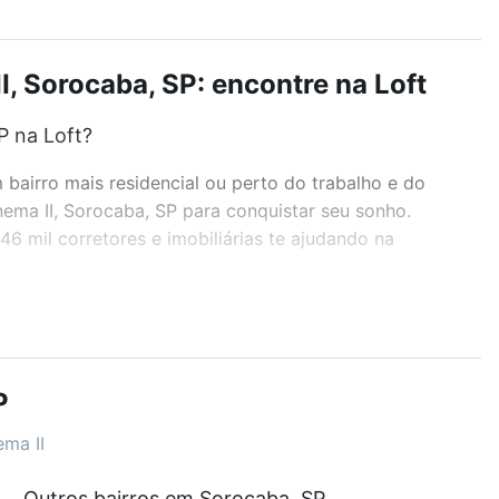
I, Sorocaba, SP: encontre na Loft
P na Loft?
airro mais residencial ou perto do trabalho e do
nema II, Sorocaba, SP para conquistar seu sonho.
 mil corretores e imobiliárias te ajudando na
r os filtros como quantidade de quartos, suítes, com
demia, salão de festas ou área verde e encontrar
P
ema II
P?
Outros bairros em Sorocaba, SP