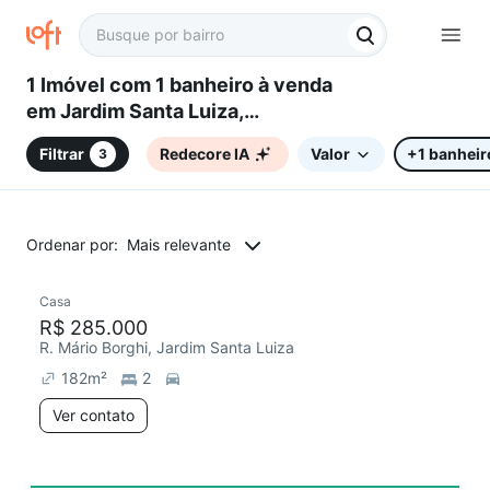
1 Imóvel com 1 banheiro à venda
em Jardim Santa Luiza,
Sorocaba, SP
Filtrar
Redecore IA
Valor
+1 banheir
3
Ordenar por:
Mais relevante
Casa
Redecorar
R$ 285.000
R. Mário Borghi, Jardim Santa Luiza
182
m²
2
Ver contato