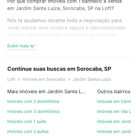
Por que comprar Imóveis com 1 banheiro à venda
em Jardim Santa Luiza, Sorocaba, SP na Loft?
Nós te ajudamos durante toda a negociação para
você realizar uma compra segura e descomplicada.
Seja em um bairro mais residencial ou perto do
trabalho e do metrô, aqui você vai encontrar a
Exibir mais
oferta ideal de Imóveis com 1 banheiro à venda em
Jardim Santa Luiza, Sorocaba, SP para conquistar
seu sonho. Agende uma visita presencial ou por
Continue suas buscas em Sorocaba, SP
videochamada, é grátis, sem compromisso e você
ainda conta com mais de 46 mil corretores e
Loft
Imóveis em Sorocaba
Jardim Santa Luiza
imobiliárias te ajudando na compra, venda ou troca
Mais imóveis em Jardim Santa Luiza
Outros bairros 
de imóveis.
Imóveis com 2 dormitórios
Imóveis em Centro
Como escolher um imóvel?
Imóveis com 3 dormitórios
Imóveis em Vila Le
Use barra de busca no topo para pesquisar por
Imóveis com 1 suíte
Imóveis em Jardim 
ruas, bairros e até condomínios favoritos. Você
Imóveis com 2 suítes
Imóveis em Jardim 
também pode usar os filtros como quantidade de