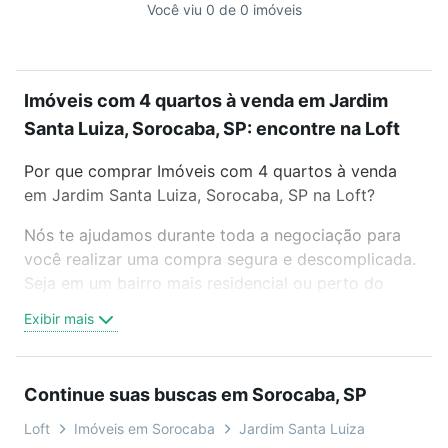
Você viu 0 de 0 imóveis
Imóveis com 4 quartos à venda em Jardim
Santa Luiza, Sorocaba, SP: encontre na Loft
Por que comprar Imóveis com 4 quartos à venda
em Jardim Santa Luiza, Sorocaba, SP na Loft?
Nós te ajudamos durante toda a negociação para
você realizar uma compra segura e descomplicada.
Seja em um bairro mais residencial ou perto do
trabalho e do metrô, aqui você vai encontrar a
Exibir mais
oferta ideal de Imóveis com 4 quartos à venda em
Jardim Santa Luiza, Sorocaba, SP para conquistar
seu sonho. Agende uma visita presencial ou por
Continue suas buscas em Sorocaba, SP
videochamada, é grátis, sem compromisso e você
ainda conta com mais de 46 mil corretores e
Loft
Imóveis em Sorocaba
Jardim Santa Luiza