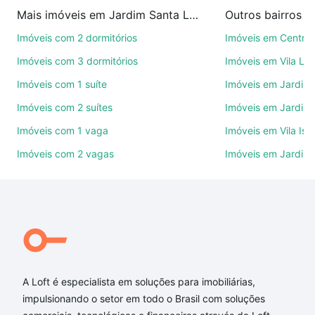
imobiliárias te ajudando na compra, venda ou troca
Mais imóveis em Jardim Santa Luiza
Outros bairros 
de imóveis.
Imóveis com 2 dormitórios
Imóveis em Centro
Como escolher um imóvel?
Imóveis com 3 dormitórios
Imóveis em Vila Le
Use barra de busca no topo para pesquisar por
Imóveis com 1 suíte
Imóveis em Jardim 
ruas, bairros e até condomínios favoritos. Você
Imóveis com 2 suítes
Imóveis em Jardim 
também pode usar os filtros como quantidade de
quartos, suítes, com ou sem vaga de garagem para
Imóveis com 1 vaga
Imóveis em Vila Isa
combinar perfeitamente com o preço, metragem e
Imóveis com 2 vagas
Imóveis em Jardim
comodidades, como piscina, academia, salão de
festas ou área verde e encontrar Imóveis com 4
quartos à venda em Jardim Santa Luiza, Sorocaba,
SP ideal para você na Loft.
Qual o preço de Imóveis com 4 quartos à venda em
Jardim Santa Luiza, Sorocaba, SP?
A Loft é especialista em soluções para imobiliárias,
Aqui na Loft temos a oferta ideal para você, com
impulsionando o setor em todo o Brasil com soluções
Imóveis com 4 quartos à venda em Jardim Santa