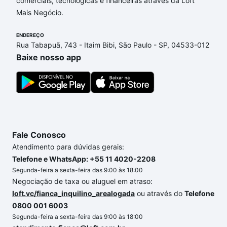
comerciais, tecnológicas e financeiras através da Loft
Luiza, Sorocaba, SP que custam a partir de R$ 0 e
Mais Negócio.
com nossas opções de financiamento imobiliário as
parcelas podem se adequar ao seu orçamento. Se
ENDEREÇO
ainda tem alguma dúvida dos custos envolvidos no
Rua Tabapuã, 743 - Itaim Bibi, São Paulo - SP, 04533-012
processo de compra, veja em nosso portal
quanto
Baixe nosso app
custa comprar um apartamento
e conte com a
gente para comprar o imóvel dos seus sonhos com
segurança e conforto. Loft, com você até as
chaves.
Fale Conosco
Atendimento para dúvidas gerais:
Telefone e WhatsApp: +55 11 4020-2208
Segunda-feira a sexta-feira das 9:00 às 18:00
Negociação de taxa ou aluguel em atraso:
loft.vc/fianca_inquilino_arealogada
ou através do
Telefone
0800 001 6003
Segunda-feira a sexta-feira das 9:00 às 18:00