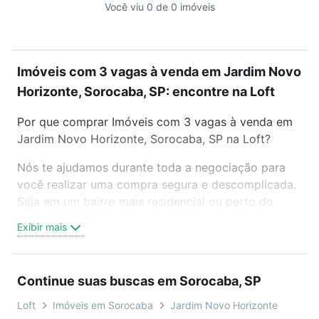
Você viu 0 de 0 imóveis
Imóveis com 3 vagas à venda em Jardim Novo
Horizonte, Sorocaba, SP: encontre na Loft
Por que comprar Imóveis com 3 vagas à venda em
Jardim Novo Horizonte, Sorocaba, SP na Loft?
Nós te ajudamos durante toda a negociação para
você realizar uma compra segura e descomplicada.
Seja em um bairro mais residencial ou perto do
trabalho e do metrô, aqui você vai encontrar a
Exibir mais
oferta ideal de Imóveis com 3 vagas à venda em
Jardim Novo Horizonte, Sorocaba, SP para
conquistar seu sonho. Agende uma visita presencial
Continue suas buscas em Sorocaba, SP
ou por videochamada, é grátis, sem compromisso e
você ainda conta com mais de 46 mil corretores e
Loft
Imóveis em Sorocaba
Jardim Novo Horizonte