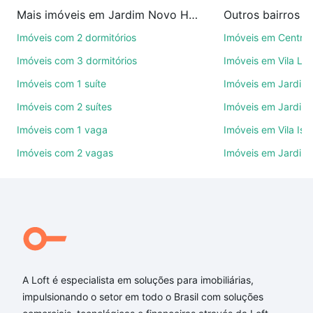
imobiliárias te ajudando na compra, venda ou troca
Mais imóveis em Jardim Novo Horizonte
Outros bairros 
de imóveis.
Imóveis com 2 dormitórios
Imóveis em Centro
Como escolher um imóvel?
Imóveis com 3 dormitórios
Imóveis em Vila Le
Use barra de busca no topo para pesquisar por
Imóveis com 1 suíte
Imóveis em Jardim 
ruas, bairros e até condomínios favoritos. Você
Imóveis com 2 suítes
Imóveis em Jardim 
também pode usar os filtros como quantidade de
quartos, suítes, com ou sem vaga de garagem para
Imóveis com 1 vaga
Imóveis em Vila Isa
combinar perfeitamente com o preço, metragem e
Imóveis com 2 vagas
Imóveis em Jardim
comodidades, como piscina, academia, salão de
festas ou área verde e encontrar Imóveis com 3
vagas à venda em Jardim Novo Horizonte,
Sorocaba, SP ideal para você na Loft.
Qual o preço de Imóveis com 3 vagas à venda em
Jardim Novo Horizonte, Sorocaba, SP?
A Loft é especialista em soluções para imobiliárias,
Aqui na Loft temos a oferta ideal para você, com
impulsionando o setor em todo o Brasil com soluções
Imóveis com 3 vagas à venda em Jardim Novo