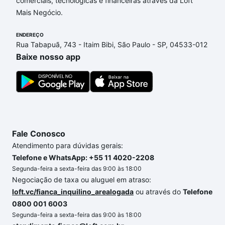
comerciais, tecnológicas e financeiras através da Loft
Horizonte, Sorocaba, SP que custam a partir de R$
Mais Negócio.
0 e com nossas opções de financiamento imobiliário
as parcelas podem se adequar ao seu orçamento.
ENDEREÇO
Se ainda tem alguma dúvida dos custos envolvidos
Rua Tabapuã, 743 - Itaim Bibi, São Paulo - SP, 04533-012
no processo de compra, veja em nosso portal
Baixe nosso app
quanto custa comprar um apartamento
e conte com
a gente para comprar o imóvel dos seus sonhos
com segurança e conforto. Loft, com você até as
chaves.
Fale Conosco
Atendimento para dúvidas gerais:
Telefone e WhatsApp: +55 11 4020-2208
Segunda-feira a sexta-feira das 9:00 às 18:00
Negociação de taxa ou aluguel em atraso:
loft.vc/fianca_inquilino_arealogada
ou através do
Telefone
0800 001 6003
Segunda-feira a sexta-feira das 9:00 às 18:00