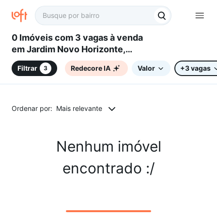
0 Imóveis com 3 vagas à venda
em Jardim Novo Horizonte,
Sorocaba, SP
Filtrar
Redecore IA
Valor
+3 vagas
3
Ordenar por:
Mais relevante
Nenhum imóvel
encontrado :/