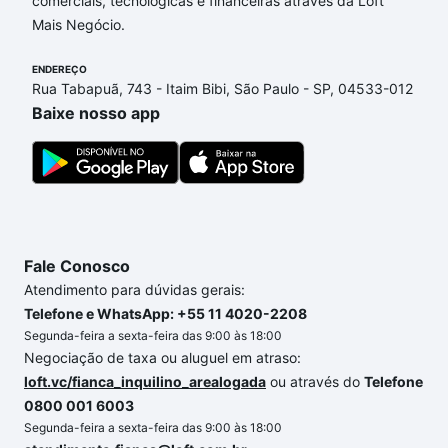
comerciais, tecnológicas e financeiras através da Loft
Sorocaba, SP que custam a partir de R$ 0 e com
Mais Negócio.
nossas opções de financiamento imobiliário as
parcelas podem se adequar ao seu orçamento. Se
ENDEREÇO
ainda tem alguma dúvida dos custos envolvidos no
Rua Tabapuã, 743 - Itaim Bibi, São Paulo - SP, 04533-012
processo de compra, veja em nosso portal
quanto
Baixe nosso app
custa comprar um apartamento
e conte com a
gente para comprar o imóvel dos seus sonhos com
segurança e conforto. Loft, com você até as
chaves.
Fale Conosco
Atendimento para dúvidas gerais:
Telefone e WhatsApp: +55 11 4020-2208
Segunda-feira a sexta-feira das 9:00 às 18:00
Negociação de taxa ou aluguel em atraso:
loft.vc/fianca_inquilino_arealogada
ou através do
Telefone
0800 001 6003
Segunda-feira a sexta-feira das 9:00 às 18:00