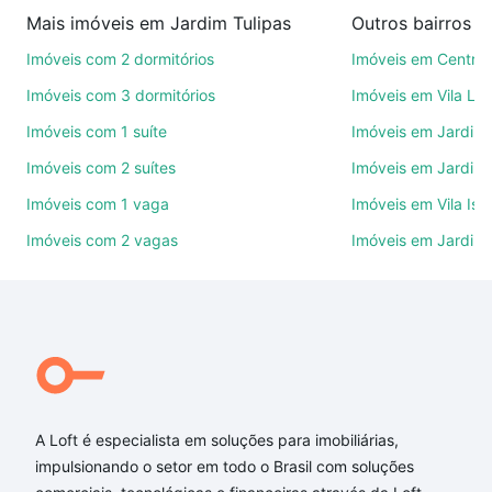
imobiliárias te ajudando na compra, venda ou troca
Mais imóveis em Jardim Tulipas
Outros bairros 
de imóveis.
Imóveis com 2 dormitórios
Imóveis em Centro
Como escolher um imóvel?
Imóveis com 3 dormitórios
Imóveis em Vila Le
Use barra de busca no topo para pesquisar por
Imóveis com 1 suíte
Imóveis em Jardim 
ruas, bairros e até condomínios favoritos. Você
Imóveis com 2 suítes
Imóveis em Jardim 
também pode usar os filtros como quantidade de
quartos, suítes, com ou sem vaga de garagem para
Imóveis com 1 vaga
Imóveis em Vila Isa
combinar perfeitamente com o preço, metragem e
Imóveis com 2 vagas
Imóveis em Jardim
comodidades, como piscina, academia, salão de
festas ou área verde e encontrar Imóveis com 3
suites à venda em Jardim Tulipas, Sorocaba, SP
ideal para você na Loft.
Qual o preço de Imóveis com 3 suites à venda em
Jardim Tulipas, Sorocaba, SP?
A Loft é especialista em soluções para imobiliárias,
Aqui na Loft temos a oferta ideal para você, com
impulsionando o setor em todo o Brasil com soluções
Imóveis com 3 suites à venda em Jardim Tulipas,