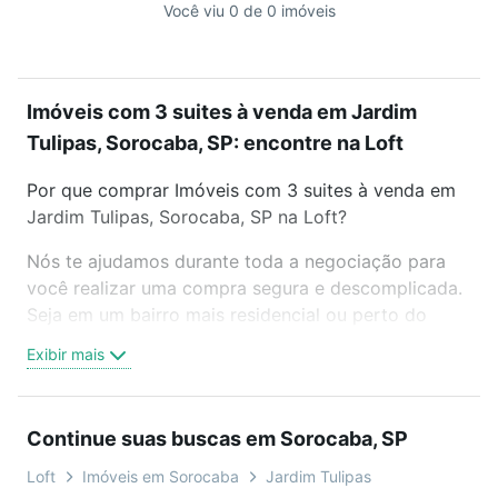
Você viu 0 de 0 imóveis
Imóveis com 3 suites à venda em Jardim
Tulipas, Sorocaba, SP: encontre na Loft
Por que comprar Imóveis com 3 suites à venda em
Jardim Tulipas, Sorocaba, SP na Loft?
Nós te ajudamos durante toda a negociação para
você realizar uma compra segura e descomplicada.
Seja em um bairro mais residencial ou perto do
trabalho e do metrô, aqui você vai encontrar a
Exibir mais
oferta ideal de Imóveis com 3 suites à venda em
Jardim Tulipas, Sorocaba, SP para conquistar seu
sonho. Agende uma visita presencial ou por
Continue suas buscas em Sorocaba, SP
videochamada, é grátis, sem compromisso e você
ainda conta com mais de 46 mil corretores e
Loft
Imóveis em Sorocaba
Jardim Tulipas