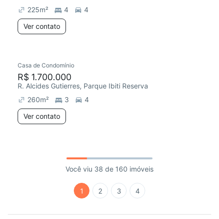
225
m²
4
4
Ver contato
Casa de Condomínio
R$ 1.700.000
R. Alcides Gutierres, Parque Ibiti Reserva
260
m²
3
4
Ver contato
Você viu 38 de 160 imóveis
1
2
3
4