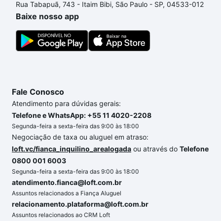
Rua Tabapuã, 743 - Itaim Bibi, São Paulo - SP, 04533-012
no processo de compra, veja em nosso portal
Baixe nosso app
quanto custa comprar um apartamento
e conte com
a gente para comprar o imóvel dos seus sonhos
com segurança e conforto. Loft, com você até as
chaves.
Fale Conosco
Atendimento para dúvidas gerais:
Telefone e WhatsApp: +55 11 4020-2208
Segunda-feira a sexta-feira das 9:00 às 18:00
Negociação de taxa ou aluguel em atraso:
loft.vc/fianca_inquilino_arealogada
ou através do
Telefone
0800 001 6003
Segunda-feira a sexta-feira das 9:00 às 18:00
atendimento.fianca@loft.com.br
Assuntos relacionados a Fiança Aluguel
relacionamento.plataforma@loft.com.br
Assuntos relacionados ao CRM Loft