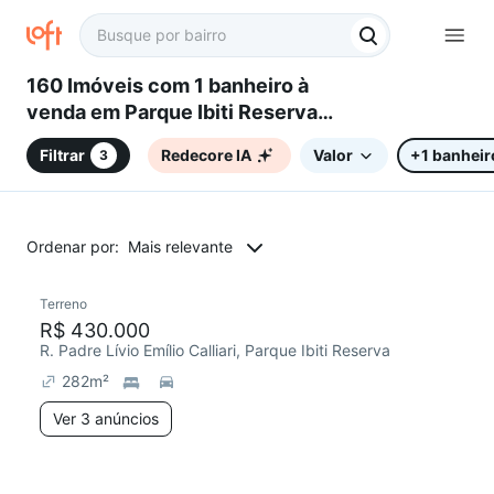
160 Imóveis com 1 banheiro à
venda em Parque Ibiti Reserva,
Sorocaba, SP
Filtrar
Redecore IA
Valor
+1 banheir
3
Ordenar por:
Mais relevante
3 anúncios
Terreno
Chegou este mês
R$ 430.000
R. Padre Lívio Emílio Calliari, Parque Ibiti Reserva
282
m²
Ver 3 anúncios