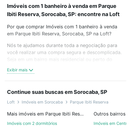
Imóveis com 1 banheiro à venda em Parque
Ibiti Reserva, Sorocaba, SP: encontre na Loft
Por que comprar Imóveis com 1 banheiro à venda
em Parque Ibiti Reserva, Sorocaba, SP na Loft?
Nós te ajudamos durante toda a negociação para
você realizar uma compra segura e descomplicada.
Seja em um bairro mais residencial ou perto do
trabalho e do metrô, aqui você vai encontrar a
Exibir mais
oferta ideal de Imóveis com 1 banheiro à venda em
Parque Ibiti Reserva, Sorocaba, SP para conquistar
seu sonho. Agende uma visita presencial ou por
Continue suas buscas em Sorocaba, SP
videochamada, é grátis, sem compromisso e você
ainda conta com mais de 46 mil corretores e
Loft
Imóveis em Sorocaba
Parque Ibiti Reserva
imobiliárias te ajudando na compra, venda ou troca
Mais imóveis em Parque Ibiti Reserva
Outros bairros 
de imóveis.
Imóveis com 2 dormitórios
Imóveis em Centro
Como escolher um imóvel?