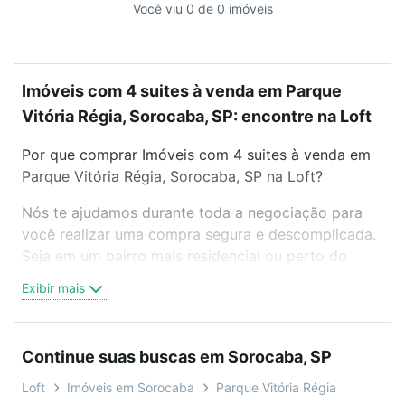
Você viu 0 de 0 imóveis
Imóveis com 4 suites à venda em Parque
Vitória Régia, Sorocaba, SP: encontre na Loft
Por que comprar Imóveis com 4 suites à venda em
Parque Vitória Régia, Sorocaba, SP na Loft?
Nós te ajudamos durante toda a negociação para
você realizar uma compra segura e descomplicada.
Seja em um bairro mais residencial ou perto do
trabalho e do metrô, aqui você vai encontrar a
Exibir mais
oferta ideal de Imóveis com 4 suites à venda em
Parque Vitória Régia, Sorocaba, SP para conquistar
seu sonho. Agende uma visita presencial ou por
Continue suas buscas em Sorocaba, SP
videochamada, é grátis, sem compromisso e você
ainda conta com mais de 46 mil corretores e
Loft
Imóveis em Sorocaba
Parque Vitória Régia