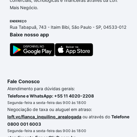
comerciais, tecnológicas e financeiras através da Loft
Régia, Sorocaba, SP que custam a partir de R$ 0 e
Mais Negócio.
com nossas opções de financiamento imobiliário as
parcelas podem se adequar ao seu orçamento. Se
ENDEREÇO
ainda tem alguma dúvida dos custos envolvidos no
Rua Tabapuã, 743 - Itaim Bibi, São Paulo - SP, 04533-012
processo de compra, veja em nosso portal
quanto
Baixe nosso app
custa comprar um apartamento
e conte com a
gente para comprar o imóvel dos seus sonhos com
segurança e conforto. Loft, com você até as
chaves.
Fale Conosco
Atendimento para dúvidas gerais:
Telefone e WhatsApp: +55 11 4020-2208
Segunda-feira a sexta-feira das 9:00 às 18:00
Negociação de taxa ou aluguel em atraso:
loft.vc/fianca_inquilino_arealogada
ou através do
Telefone
0800 001 6003
Segunda-feira a sexta-feira das 9:00 às 18:00