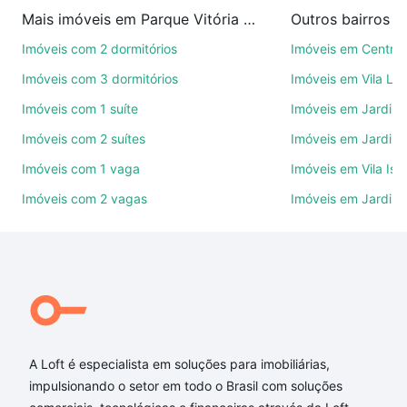
imobiliárias te ajudando na compra, venda ou troca
Mais imóveis em Parque Vitória Régia
Outros bairros 
de imóveis.
Imóveis com 2 dormitórios
Imóveis em Centro
Como escolher um imóvel?
Imóveis com 3 dormitórios
Imóveis em Vila Le
Use barra de busca no topo para pesquisar por
Imóveis com 1 suíte
Imóveis em Jardim 
ruas, bairros e até condomínios favoritos. Você
Imóveis com 2 suítes
Imóveis em Jardim 
também pode usar os filtros como quantidade de
quartos, suítes, com ou sem vaga de garagem para
Imóveis com 1 vaga
Imóveis em Vila Isa
combinar perfeitamente com o preço, metragem e
Imóveis com 2 vagas
Imóveis em Jardim
comodidades, como piscina, academia, salão de
festas ou área verde e encontrar Imóveis com 4
suites à venda em Parque Vitória Régia, Sorocaba,
SP ideal para você na Loft.
Qual o preço de Imóveis com 4 suites à venda em
Parque Vitória Régia, Sorocaba, SP?
A Loft é especialista em soluções para imobiliárias,
Aqui na Loft temos a oferta ideal para você, com
impulsionando o setor em todo o Brasil com soluções
Imóveis com 4 suites à venda em Parque Vitória