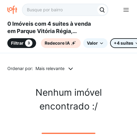
0 Imóveis com 4 suites à venda
em Parque Vitória Régia,
Sorocaba, SP
Filtrar
Redecore IA
Valor
+4 suítes
3
Ordenar por:
Mais relevante
Nenhum imóvel
encontrado :/