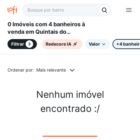
0 Imóveis com 4 banheiros à
venda em Quintais do
Imperador, Sorocaba, SP
Filtrar
Redecore IA
Valor
+4 banhei
3
Ordenar por:
Mais relevante
Nenhum imóvel
encontrado :/