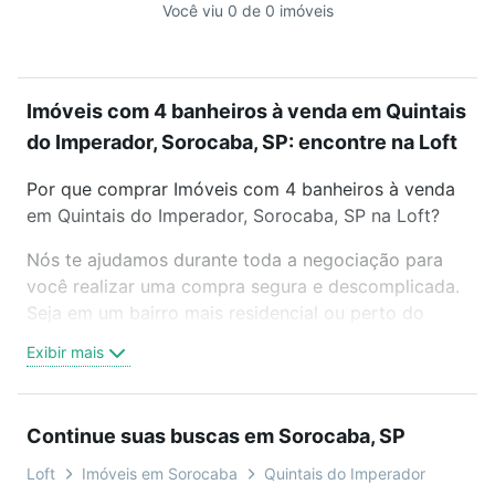
Você viu 0 de 0 imóveis
Imóveis com 4 banheiros à venda em Quintais
do Imperador, Sorocaba, SP: encontre na Loft
Por que comprar Imóveis com 4 banheiros à venda
em Quintais do Imperador, Sorocaba, SP na Loft?
Nós te ajudamos durante toda a negociação para
você realizar uma compra segura e descomplicada.
Seja em um bairro mais residencial ou perto do
trabalho e do metrô, aqui você vai encontrar a
Exibir mais
oferta ideal de Imóveis com 4 banheiros à venda em
Quintais do Imperador, Sorocaba, SP para
conquistar seu sonho. Agende uma visita presencial
Continue suas buscas em Sorocaba, SP
ou por videochamada, é grátis, sem compromisso e
você ainda conta com mais de 46 mil corretores e
Loft
Imóveis em Sorocaba
Quintais do Imperador