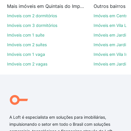
imobiliárias te ajudando na compra, venda ou troca
Mais imóveis em Quintais do Imperador
Outros bairros 
de imóveis.
Imóveis com 2 dormitórios
Imóveis em Centro
Como escolher um imóvel?
Imóveis com 3 dormitórios
Imóveis em Vila Le
Use barra de busca no topo para pesquisar por
Imóveis com 1 suíte
Imóveis em Jardim 
ruas, bairros e até condomínios favoritos. Você
Imóveis com 2 suítes
Imóveis em Jardim 
também pode usar os filtros como quantidade de
quartos, suítes, com ou sem vaga de garagem para
Imóveis com 1 vaga
Imóveis em Vila Isa
combinar perfeitamente com o preço, metragem e
Imóveis com 2 vagas
Imóveis em Jardim
comodidades, como piscina, academia, salão de
festas ou área verde e encontrar Imóveis com 4
banheiros à venda em Quintais do Imperador,
Sorocaba, SP ideal para você na Loft.
Qual o preço de Imóveis com 4 banheiros à venda
em Quintais do Imperador, Sorocaba, SP?
A Loft é especialista em soluções para imobiliárias,
Aqui na Loft temos a oferta ideal para você, com
impulsionando o setor em todo o Brasil com soluções
Imóveis com 4 banheiros à venda em Quintais do