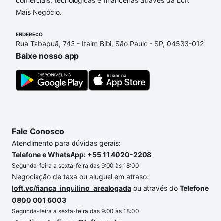
comerciais, tecnológicas e financeiras através da Loft
Imperador, Sorocaba, SP que custam a partir de R$
Mais Negócio.
0 e com nossas opções de financiamento imobiliário
as parcelas podem se adequar ao seu orçamento.
ENDEREÇO
Se ainda tem alguma dúvida dos custos envolvidos
Rua Tabapuã, 743 - Itaim Bibi, São Paulo - SP, 04533-012
no processo de compra, veja em nosso portal
Baixe nosso app
quanto custa comprar um apartamento
e conte com
a gente para comprar o imóvel dos seus sonhos
com segurança e conforto. Loft, com você até as
chaves.
Fale Conosco
Atendimento para dúvidas gerais:
Telefone e WhatsApp: +55 11 4020-2208
Segunda-feira a sexta-feira das 9:00 às 18:00
Negociação de taxa ou aluguel em atraso:
loft.vc/fianca_inquilino_arealogada
ou através do
Telefone
0800 001 6003
Segunda-feira a sexta-feira das 9:00 às 18:00