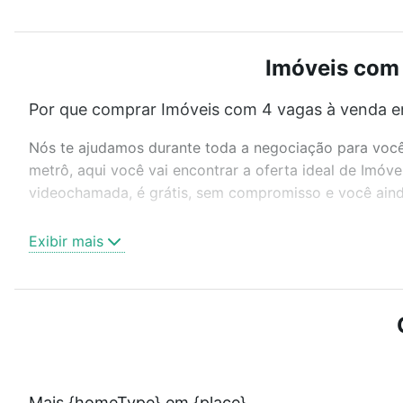
Imóveis com 
Por que comprar Imóveis com 4 vagas à venda e
Nós te ajudamos durante toda a negociação para você 
metrô, aqui você vai encontrar a oferta ideal de Imó
videochamada, é grátis, sem compromisso e você ainda
Como escolher um imóvel?
Exibir mais
Use barra de busca no topo para pesquisar por ruas, 
ou sem vaga de garagem para combinar perfeitamente 
Imóveis com 4 vagas à venda em Sorocaba, SP ideal p
Qual o preço de Imóveis com 4 vagas à venda e
Aqui na Loft temos a oferta ideal para você, com Im
Mais {homeType} em {place}