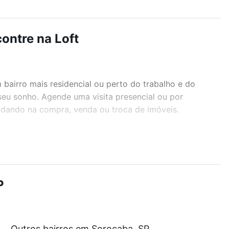
ontre na Loft
airro mais residencial ou perto do trabalho e do
seu sonho. Agende uma visita presencial ou por
judando na compra, venda ou troca de imóveis.
r os filtros como quantidade de quartos, suítes, com
demia, salão de festas ou área verde e encontrar
P
artir de R$ 0 e com nossas opções de financiamento
Outros bairros em Sorocaba, SP