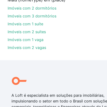
imobiliário as parcelas podem se adequar ao seu orç
Imóveis com 2 dormitórios
custa comprar um apartamento
e conte com a gente p
Imóveis com 3 dormitórios
Imóveis com 1 suíte
Imóveis com 2 suítes
Imóveis com 1 vaga
Imóveis com 2 vagas
A Loft é especialista em soluções para imobiliárias,
impulsionando o setor em todo o Brasil com soluçõ
comerciais, tecnológicas e financeiras através da Lo