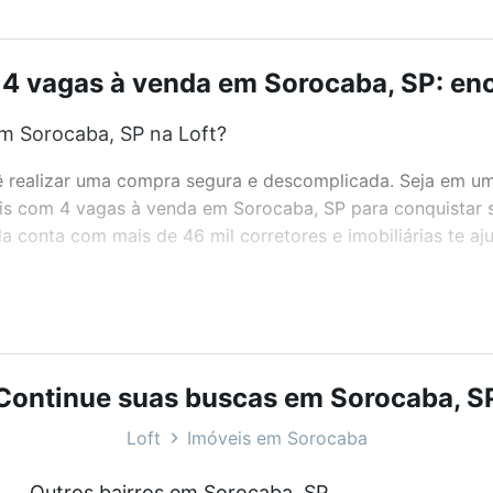
4 vagas à venda em Sorocaba, SP: enc
m Sorocaba, SP na Loft?
realizar uma compra segura e descomplicada. Seja em um b
veis com 4 vagas à venda em Sorocaba, SP para conquistar 
 conta com mais de 46 mil corretores e imobiliárias te a
bairros e até condomínios favoritos. Você também pode usa
com o preço, metragem e comodidades, como piscina, aca
ara você na Loft.
Continue suas buscas em Sorocaba, S
m Sorocaba, SP?
Loft
Imóveis em Sorocaba
óveis com 4 vagas à venda em Sorocaba, SP que custam a p
Outros bairros em Sorocaba, SP