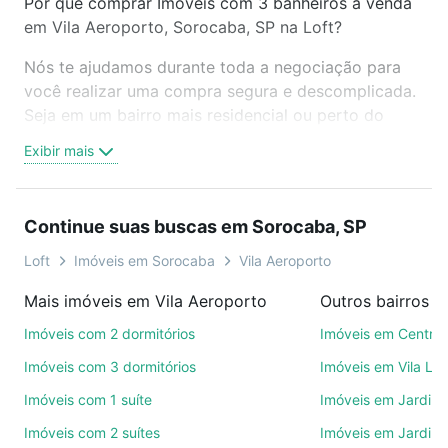
Por que comprar Imóveis com 3 banheiros à venda
em Vila Aeroporto, Sorocaba, SP na Loft?
Nós te ajudamos durante toda a negociação para
você realizar uma compra segura e descomplicada.
Seja em um bairro mais residencial ou perto do
trabalho e do metrô, aqui você vai encontrar a
Exibir mais
oferta ideal de Imóveis com 3 banheiros à venda em
Vila Aeroporto, Sorocaba, SP para conquistar seu
sonho. Agende uma visita presencial ou por
Continue suas buscas em Sorocaba, SP
videochamada, é grátis, sem compromisso e você
ainda conta com mais de 46 mil corretores e
Loft
Imóveis em Sorocaba
Vila Aeroporto
imobiliárias te ajudando na compra, venda ou troca
Mais imóveis em Vila Aeroporto
Outros bairros 
de imóveis.
Imóveis com 2 dormitórios
Imóveis em Centro
Como escolher um imóvel?
Imóveis com 3 dormitórios
Imóveis em Vila Le
Use barra de busca no topo para pesquisar por
Imóveis com 1 suíte
Imóveis em Jardim 
ruas, bairros e até condomínios favoritos. Você
Imóveis com 2 suítes
Imóveis em Jardim 
também pode usar os filtros como quantidade de