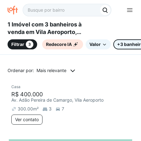
1 Imóvel com 3 banheiros à
venda em Vila Aeroporto,
Sorocaba, SP
Filtrar
Redecore IA
Valor
+3 banhei
3
Ordenar por:
Mais relevante
Casa
R$ 400.000
Av. Adão Pereira de Camargo, Vila Aeroporto
300.00
m²
3
7
Ver contato