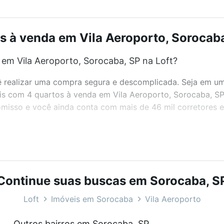
 à venda em Vila Aeroporto, Sorocaba
em Vila Aeroporto, Sorocaba, SP na Loft?
realizar uma compra segura e descomplicada. Seja em um b
veis com 4 quartos à venda em Vila Aeroporto, Sorocaba, S
misso e você ainda conta com mais de 46 mil corretores e 
bairros e até condomínios favoritos. Você também pode usa
com o preço, metragem e comodidades, como piscina, aca
Continue suas buscas em Sorocaba, S
ocaba, SP ideal para você na Loft.
Loft
Imóveis em Sorocaba
Vila Aeroporto
em Vila Aeroporto, Sorocaba, SP?
Outros bairros em Sorocaba, SP