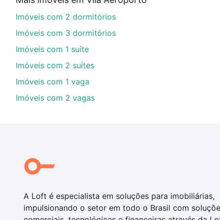
Aqui na Loft temos a oferta ideal para você, com Imó
Imóveis com 2 dormitórios
de financiamento imobiliário as parcelas podem se a
nosso portal
quanto custa comprar um apartamento
e
Imóveis com 3 dormitórios
chaves.
Imóveis com 1 suíte
Imóveis com 2 suítes
Imóveis com 1 vaga
Imóveis com 2 vagas
A Loft é especialista em soluções para imobiliárias,
impulsionando o setor em todo o Brasil com soluçõ
comerciais, tecnológicas e financeiras através da Lo