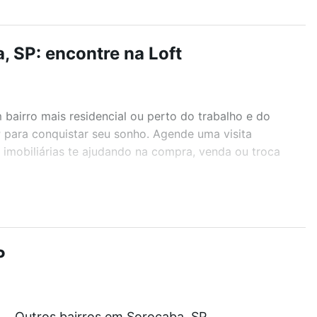
, SP: encontre na Loft
airro mais residencial ou perto do trabalho e do
P para conquistar seu sonho. Agende uma visita
imobiliárias te ajudando na compra, venda ou troca
r os filtros como quantidade de quartos, suítes, com
demia, salão de festas ou área verde e encontrar
P
Outros bairros em Sorocaba, SP