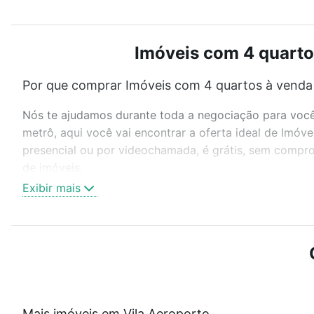
Imóveis com 4 quartos
Por que comprar Imóveis com 4 quartos à venda 
Nós te ajudamos durante toda a negociação para você 
metrô, aqui você vai encontrar a oferta ideal de Imó
presencial ou por videochamada, é grátis, sem compro
de imóveis.
Exibir mais
Como escolher um imóvel?
Use barra de busca no topo para pesquisar por ruas, 
ou sem vaga de garagem para combinar perfeitamente 
Imóveis com 4 quartos à venda em Vila Aeroporto, Sor
Qual o preço de Imóveis com 4 quartos à venda 
Mais imóveis em Vila Aeroporto