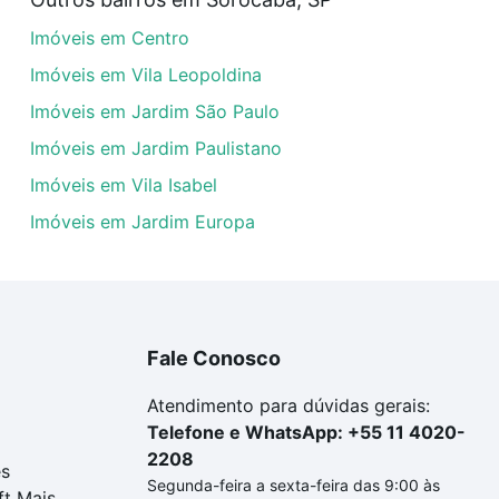
veis com 4 quartos à venda em Vila Aeroporto, Sorocaba, 
Imóveis em Centro
dequar ao seu orçamento. Se ainda tem alguma dúvida dos 
 conte com a gente para comprar o imóvel dos seus sonho
Imóveis em Vila Leopoldina
Imóveis em Jardim São Paulo
Imóveis em Jardim Paulistano
Imóveis em Vila Isabel
Imóveis em Jardim Europa
Fale Conosco
Atendimento para dúvidas gerais:
Telefone e WhatsApp: +55 11 4020-
2208
es
Segunda-feira a sexta-feira das 9:00 às
ft Mais