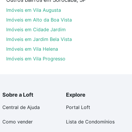
SP que custam a partir de R$ 0 e com nossas opções
Imóveis em Vila Augusta
custos envolvidos no processo de compra, veja em
s com segurança e conforto. Loft, com você até as
Imóveis em Alto da Boa Vista
Imóveis em Cidade Jardim
Imóveis em Jardim Bela Vista
Imóveis em Vila Helena
Imóveis em Vila Progresso
Sobre a Loft
Explore
Central de Ajuda
Portal Loft
Como vender
Lista de Condomínios