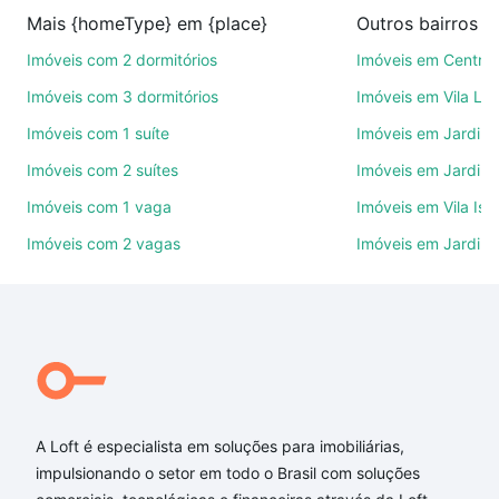
compra, venda ou troca de imóveis.
Mais {homeType} em {place}
Outros bairros 
Como escolher um imóvel?
Imóveis com 2 dormitórios
Imóveis em Centro
Use barra de busca no topo para pesquisar por
Imóveis com 3 dormitórios
Imóveis em Vila Le
ruas, bairros e até condomínios favoritos. Você
Imóveis com 1 suíte
Imóveis em Jardim 
também pode usar os filtros como quantidade de
Imóveis com 2 suítes
Imóveis em Jardim 
quartos, suítes, com ou sem vaga de garagem para
combinar perfeitamente com o preço, metragem e
Imóveis com 1 vaga
Imóveis em Vila Isa
comodidades, como piscina, academia, salão de
Imóveis com 2 vagas
Imóveis em Jardim
festas ou área verde e encontrar Imóveis com 4
quartos à venda em Sorocaba, SP ideal para você
na Loft.
Qual o preço de Imóveis com 4 quartos à venda em
Sorocaba, SP?
Aqui na Loft temos a oferta ideal para você, com
A Loft é especialista em soluções para imobiliárias,
Imóveis com 4 quartos à venda em Sorocaba, SP
impulsionando o setor em todo o Brasil com soluções
que custam a partir de R$ 0 e com nossas opções