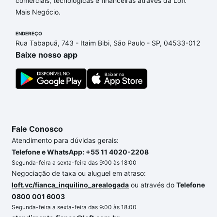
comerciais, tecnológicas e financeiras através da Loft
de financiamento imobiliário as parcelas podem se
Mais Negócio.
adequar ao seu orçamento. Se ainda tem alguma
dúvida dos custos envolvidos no processo de
ENDEREÇO
compra, veja em nosso portal
quanto custa comprar
Rua Tabapuã, 743 - Itaim Bibi, São Paulo - SP, 04533-012
um apartamento
e conte com a gente para comprar
Baixe nosso app
o imóvel dos seus sonhos com segurança e
conforto. Loft, com você até as chaves.
Fale Conosco
Atendimento para dúvidas gerais:
Telefone e WhatsApp: +55 11 4020-2208
Segunda-feira a sexta-feira das 9:00 às 18:00
Negociação de taxa ou aluguel em atraso:
loft.vc/fianca_inquilino_arealogada
ou através do
Telefone
0800 001 6003
Segunda-feira a sexta-feira das 9:00 às 18:00