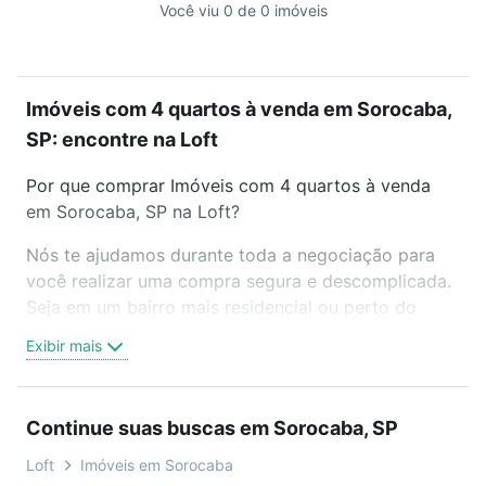
Você viu 0 de 0 imóveis
Imóveis com 4 quartos à venda em Sorocaba,
SP: encontre na Loft
Por que comprar Imóveis com 4 quartos à venda
em Sorocaba, SP na Loft?
Nós te ajudamos durante toda a negociação para
você realizar uma compra segura e descomplicada.
Seja em um bairro mais residencial ou perto do
trabalho e do metrô, aqui você vai encontrar a
Exibir mais
oferta ideal de Imóveis com 4 quartos à venda em
Sorocaba, SP para conquistar seu sonho. Agende
uma visita presencial ou por videochamada, é grátis,
Continue suas buscas em Sorocaba, SP
sem compromisso e você ainda conta com mais de
46 mil corretores e imobiliárias te ajudando na
Loft
Imóveis em Sorocaba