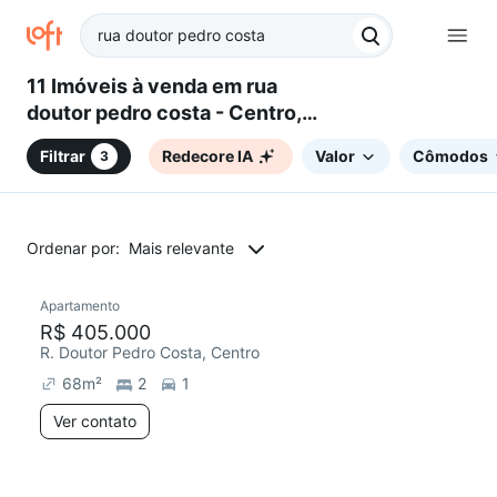
11 Imóveis à venda em rua
doutor pedro costa - Centro,
Taubaté, SP
Filtrar
Redecore IA
Valor
Cômodos
3
Ordenar por:
Mais relevante
Apartamento
Redecorar
R$ 405.000
R. Doutor Pedro Costa, Centro
68
m²
2
1
Ver contato