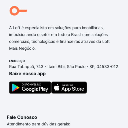
Qual o preço de Imóveis à venda em rua doutor
pedro costa - Centro, Taubaté, SP?
A Loft é especialista em soluções para imobiliárias,
Aqui na Loft temos a oferta ideal para você, com
impulsionando o setor em todo o Brasil com soluções
Imóveis à venda em rua doutor pedro costa -
comerciais, tecnológicas e financeiras através da Loft
Centro, Taubaté, SP que custam a partir de R$ 0 e
Mais Negócio.
com nossas opções de financiamento imobiliário as
parcelas podem se adequar ao seu orçamento. Se
ENDEREÇO
ainda tem alguma dúvida dos custos envolvidos no
Rua Tabapuã, 743 - Itaim Bibi, São Paulo - SP, 04533-012
processo de compra, veja em nosso portal
quanto
Baixe nosso app
custa comprar um apartamento
e conte com a
gente para comprar o imóvel dos seus sonhos com
segurança e conforto. Loft, com você até as
chaves.
Fale Conosco
Atendimento para dúvidas gerais: