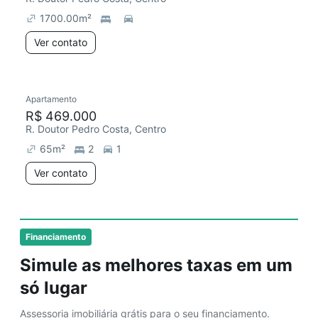
1700.00
m²
Ver contato
Apartamento
Redecorar
Chegou há 1 dia
R$ 469.000
R. Doutor Pedro Costa, Centro
65
m²
2
1
Ver contato
Financiamento
Simule as melhores taxas em um
só lugar
Assessoria imobiliária grátis para o seu financiamento.