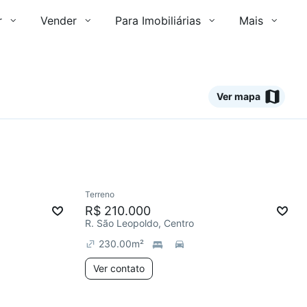
r
Vender
Para Imobiliárias
Mais
Ver mapa
Ver
Terreno
R$ 210.000
R. São Leopoldo, Centro
230.00
m²
Ver contato