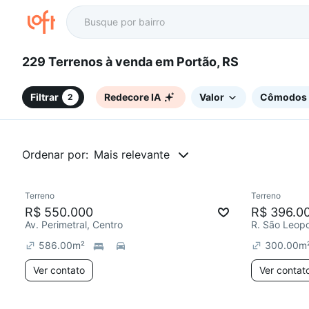
229 Terrenos à venda em Portão, RS
Filtrar
Redecore IA
Valor
Cômodos
2
Ordenar por:
Mais relevante
Terreno
Terreno
R$ 550.000
R$ 396.0
Av. Perimetral, Centro
R. São Leopo
586.00
m²
300.00
m
Ver contato
Ver contat