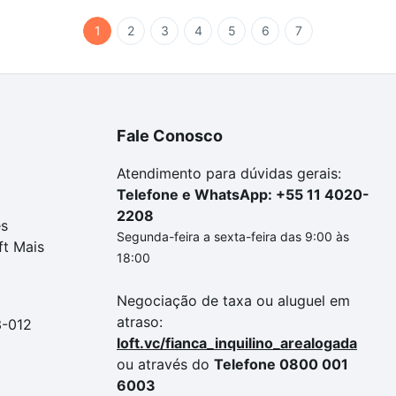
1
2
3
4
5
6
7
Fale Conosco
Atendimento para dúvidas gerais:
Telefone e WhatsApp: +55 11 4020-
2208
es
Segunda-feira a sexta-feira das 9:00 às
ft Mais
18:00
Negociação de taxa ou aluguel em
atraso:
3-012
loft.vc/fianca_inquilino_arealogada
ou através do
Telefone 0800 001
6003