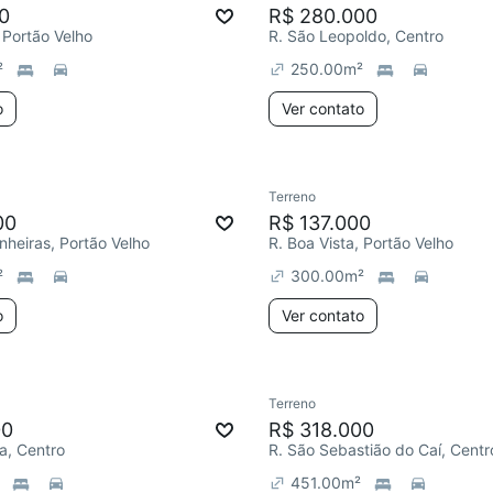
0
R$ 280.000
 Portão Velho
R. São Leopoldo, Centro
²
250.00
m²
o
Ver contato
Terreno
00
R$ 137.000
nheiras, Portão Velho
R. Boa Vista, Portão Velho
²
300.00
m²
o
Ver contato
Terreno
00
R$ 318.000
a, Centro
R. São Sebastião do Caí, Centr
451.00
m²