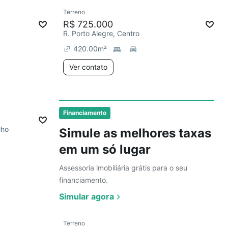
Ver
Terreno
R$ 725.000
R. Porto Alegre, Centro
420.00
m²
Ver contato
Ver
Financiamento
lho
Simule as melhores taxas
em um só lugar
Assessoria imobiliária grátis para o seu
financiamento.
Simular agora
Ver
Terreno