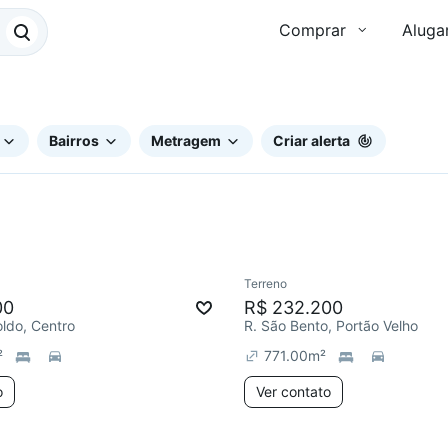
Comprar
Aluga
Bairros
Metragem
Criar alerta
Terreno
00
R$ 232.200
ldo, Centro
R. São Bento, Portão Velho
²
771.00
m²
o
Ver contato