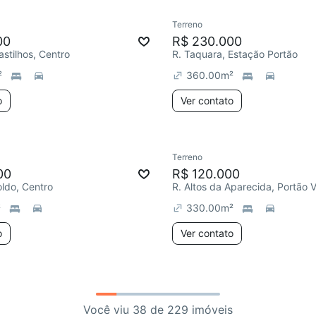
Terreno
00
R$ 230.000
astilhos, Centro
R. Taquara, Estação Portão
²
360.00
m²
o
Ver contato
Terreno
00
R$ 120.000
ldo, Centro
R. Altos da Aparecida, Portão 
²
330.00
m²
o
Ver contato
Você viu 38 de 229 imóveis