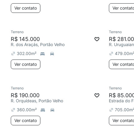
Ver contato
Ver contat
Terreno
Terreno
R$ 145.000
R$ 281.0
R. dos Araçás, Portão Velho
R. Uruguaian
302.00
m²
479.00
m
Ver contato
Ver contat
Terreno
Terreno
R$ 190.000
R$ 85.00
R. Orquídeas, Portão Velho
Estrada do F
360.00
m²
705.00
m
Ver contato
Ver contat