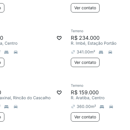
o
Ver contato
Terreno
00
R$ 234.000
a, Centro
R. Imbé, Estação Portão
²
341.00
m²
o
Ver contato
Terreno
0
R$ 159.000
axinal, Rincão do Cascalho
R. Aratiba, Centro
²
360.00
m²
o
Ver contato