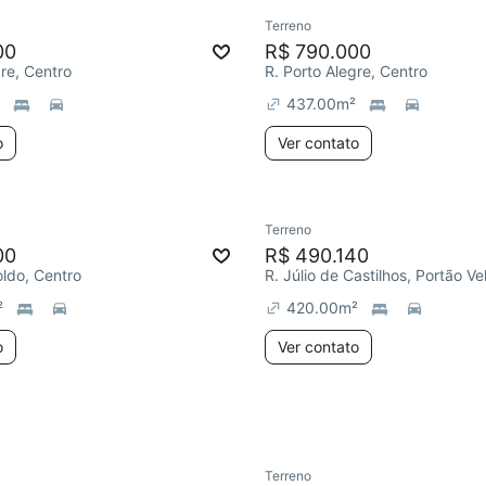
Terreno
00
R$ 790.000
gre, Centro
R. Porto Alegre, Centro
437.00
m²
o
Ver contato
Terreno
00
R$ 490.140
ldo, Centro
R. Júlio de Castilhos, Portão Ve
²
420.00
m²
o
Ver contato
Terreno