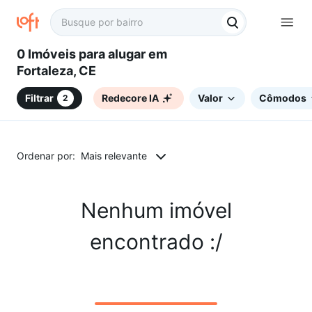
0 Imóveis para alugar em
Fortaleza, CE
Filtrar
Redecore IA
Valor
Cômodos
2
Ordenar por:
Mais relevante
Nenhum imóvel
encontrado :/