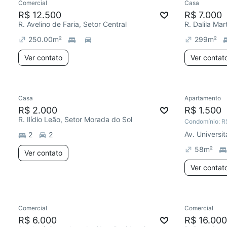
Comercial
Casa
R$ 12.500
R$ 7.000
R. Avelino de Faria, Setor Central
R. Dalila Ma
250.00
m²
299
m²
Ver contato
Ver contat
Casa
Apartamento
R$ 2.000
R$ 1.500
R. Ilídio Leão, Setor Morada do Sol
Condomínio:
R
Av. Universit
2
2
58
m²
Ver contato
Ver contat
Comercial
Comercial
R$ 6.000
R$ 16.000