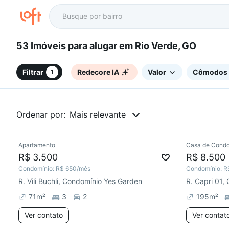
53 Imóveis para alugar em Rio Verde, GO
Filtrar
Redecore IA
Valor
Cômodos
1
Ordenar por:
Mais relevante
Apartamento
Casa de Condo
R$ 3.500
R$ 8.500
Condomínio:
R$ 650
/mês
Condomínio:
R
R. Vili Buchli, Condomínio Yes Garden
71
m²
3
2
195
m²
Ver contato
Ver contat