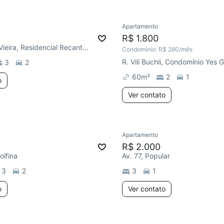
Apartamento
R$ 1.800
R. Jerônimo Vieira, Residencial Recanto dos Ipês
Condomínio:
R$ 280
/mês
R. Vili Buchli, Condomínio Yes 
3
2
60
m²
2
1
o
Ver contato
Apartamento
Redecorar
R$ 2.000
olfina
Av. 77, Popular
3
2
3
1
o
Ver contato