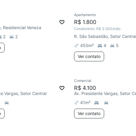
Apartamento
R$ 1.800
e, Residencial Veneza
Condomínio:
R$ 3.500
/mês
R. São Sebastião, Setor Centra
2
2
450
m²
4
5
o
Ver contato
Comercial
R$ 4.100
te Vargas, Setor Central
Av. Presidente Vargas, Setor C
41
m²
o
Ver contato