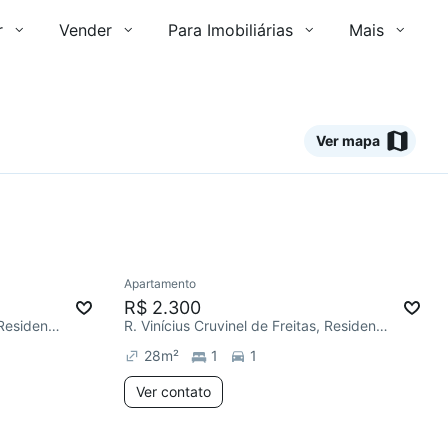
r
Vender
Para Imobiliárias
Mais
Ver mapa
Ver
Apartamento
Redecorar
R$ 2.300
R. Vinícius Cruvinel de Freitas, Residencial Recanto dos Ipês
R. Vinícius Cruvinel de Freitas, Residencial Recanto dos Ipês
28
m²
1
1
Ver contato