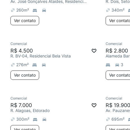
Av. José Gonçalves Ataídes, Residencial Solar dos Ataídes 1ª Etapa
R. Dois, Seto
260
m²
340
m²
Ver contato
Ver contat
Comercial
Comercial
R$ 4.500
R$ 2.800
R. BV-04, Residencial Bela Vista
Alameda Barr
276
m²
3
Ver contato
Ver contat
Comercial
Comercial
R$ 7.000
R$ 19.90
R. Alagoas, Eldorado
300
m²
695
m²
Ver contato
Ver contat