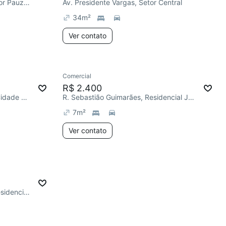
Av. Pauzanes de Carvalho, Setor Pauzanes
Av. Presidente Vargas, Setor Central
34
m²
Ver contato
Comercial
R$ 2.400
Av. Anasia Antônio da Cunha, Cidade Empresarial Nova Aliança
R. Sebastião Guimarães, Residencial Jardim Bougainville
7
m²
Ver contato
Av. Natalício Mesquita Lima, Residencial Jardim Campestre