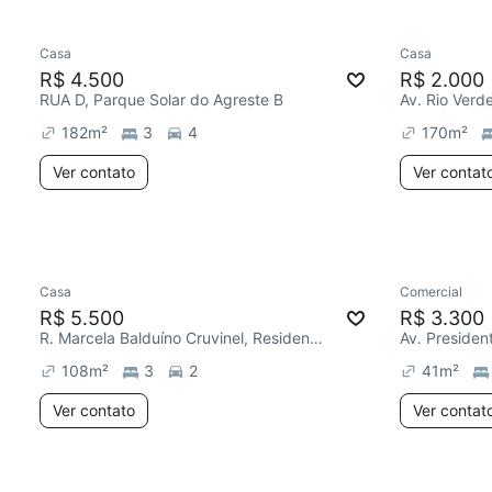
Casa
Casa
R$ 4.500
R$ 2.000
RUA D, Parque Solar do Agreste B
Av. Rio Verd
182
m²
3
4
170
m²
Ver contato
Ver contat
Casa
Comercial
R$ 5.500
R$ 3.300
R. Marcela Balduíno Cruvinel, Residencial Interlagos
Av. Presiden
108
m²
3
2
41
m²
Ver contato
Ver contat