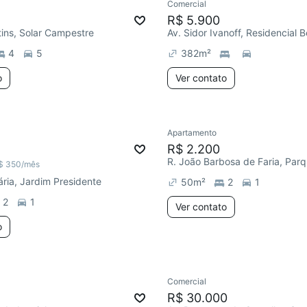
Comercial
R$ 5.900
rtins, Solar Campestre
Av. Sidor Ivanoff, Residencial B
4
5
382
m²
o
Ver contato
Apartamento
R$ 2.200
$ 350
/mês
ária, Jardim Presidente
50
m²
2
1
2
1
Ver contato
o
Comercial
R$ 30.000