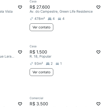
Casa
R$ 27.600
ela Vista
Av. do Campestre, Green Life Residence
478
m²
4
4
Ver contato
Casa
R$ 1.500
R. João Barbosa de Faria, Parque Laranjeiras
R. 18, Popular
93
m²
2
1
Ver contato
Comercial
R$ 3.500