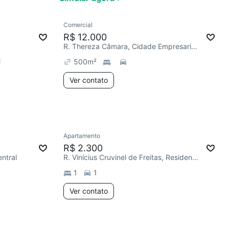
Ver
Comercial
R$ 12.000
R. Thereza Câmara, Cidade Empresarial Nova Aliança
l
500
m²
Ver contato
Apartamento
R$ 2.300
entral
R. Vinícius Cruvinel de Freitas, Residencial Recanto dos Ipês
1
1
Ver contato