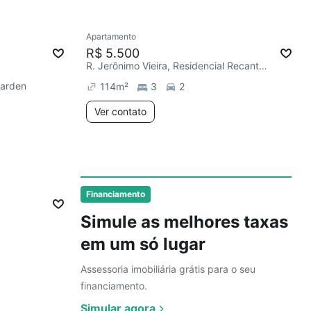
Ver
Apartamento
Redecorar
R$ 5.500
R. Jerônimo Vieira, Residencial Recanto dos Ipês
Garden
114
m²
3
2
Ver contato
Ver
Financiamento
Simule as melhores taxas
em um só lugar
Assessoria imobiliária grátis para o seu
financiamento.
Simular agora