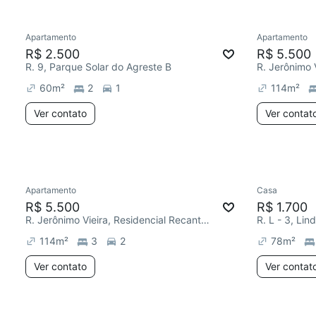
Apartamento
Apartamento
R$ 2.500
R$ 5.500
R. 9, Parque Solar do Agreste B
60
m²
2
1
114
m²
Ver contato
Ver contat
Apartamento
Casa
Redecorar
R$ 5.500
R$ 1.700
R. Jerônimo Vieira, Residencial Recanto dos Ipês
R. L - 3, Lind
114
m²
3
2
78
m²
Ver contato
Ver contat