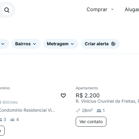
Comprar
Aluga
Bairros
Metragem
Criar alerta
mínio
Apartamento
Redecorar
R$ 2.200
$ 850
/mês
R. Capri 01, Condomínio Residencial Villa Capri
28
m²
1
3
4
Ver contato
o