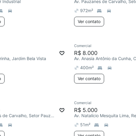
r Industrial
972
m²
o
Ver contato
Comercial
R$ 8.000
inha, Jardim Bela Vista
400
m²
o
Ver contato
Comercial
0
R$ 5.000
Av. Pauzanes de Carvalho, Setor Pauzanes
51
m²
o
Ver contato