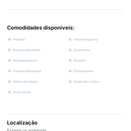
Comodidades disponíveis
:
Piscina
Churrasqueira
Espaço Gourmet
Academia
Brinquedoteca
Quadra
Piscina Aquecida
Playground
Salão de Jogos
Salão de Festas
Área Verde
Localização
Explore os arredores