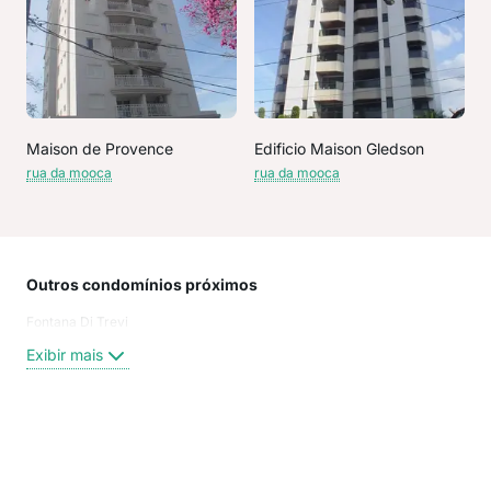
Maison de Provence
Edificio Maison Gledson
rua da mooca
rua da mooca
Outros condomínios próximos
Rua
Fontana Di Trevi
Rua
Rua
Exibir mais
RUA
Rua
Rua 
rua 
Exi
Jabo