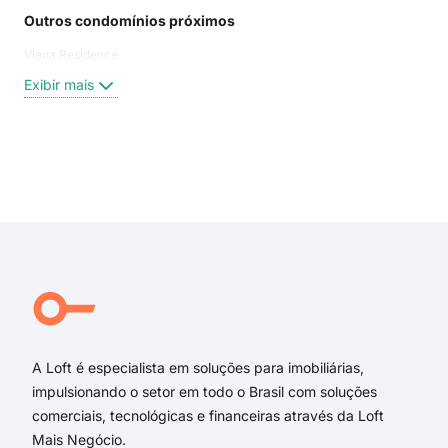
Outros condomínios próximos
Rua
Viena Residence
Rua 
rua 
Exibir mais
Rua 
Rua
Rua
ave
Exi
Rua
rua
Rua 
rua
rua 
Ham
A Loft é especialista em soluções para imobiliárias,
impulsionando o setor em todo o Brasil com soluções
comerciais, tecnológicas e financeiras através da Loft
Mais Negócio.