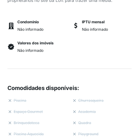
proprietários no site da Loft para trazer uma média.
Condomínio
IPTU mensal
Não informado
Não informado
Valores dos imóveis
Não informado
Comodidades disponíveis
:
Piscina
Churrasqueira
Espaço Gourmet
Academia
Brinquedoteca
Quadra
Piscina Aquecida
Playground